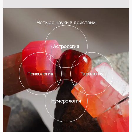
Четыре науки в действии
Астрология
Психология
Тарология
Нумерология