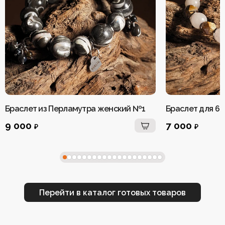
рождения
Броши
Хранители
Коллекция «Два Солнца»
Коллекция «Рядом»
Коллекция «Зимнее
пространства
солнцестояние»
Коллекция «Летнее солнцестояние»
Браслеты
Четки
Коллекция «Мамины
Брелоки
Броши
помощники»
Чокеры
Коллекция «Зимнее солнцестояние»
Коллекция «Мамины помощники»
Колье
Коллекция «Дыхание
Колье
Кольца
тумана»
Кольца
Кулоны
Перстни
Коллекция «Тигровый
Браслет из Перламутра женский №1
Кулоны
поход»
Подвески
Подвески в автомобиль/дом
9 000
7 000
Перстни
₽
₽
Коллекция
Рождественская коллекция
Серьги
«Флюоритовая»
Подвески
Талисман года 2026
Украшения по числу рождения
Подарки и упаковка
Хранители пространства
Четки
Чокеры
Коллекция «Дыхание тумана»
Перейти в каталог готовых товаров
Коллекция «Тигровый поход»
Коллекция «Флюоритовая»
Подарки и упаковка