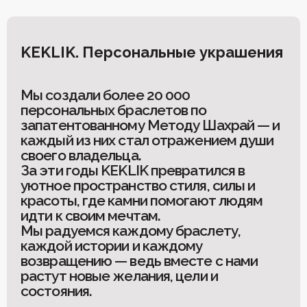
Для клиентов
О Keklik
KEKLIK. Персональные украшения
Блог
Доставка
Отзывы
Оплата
Контакты
Гарантия и возврат
Мы создали более 20 000
Услуги по ремонту
персональных браслетов по
Обучение «Браслеты Мастера: искусство
запатентованному Методу Шахрай — и
и бизнес с камнями»
Политика конфиденциальности
каждый из них стал отражением души
Рекомендации по уходу
Пользовательское соглашение
своего владельца.
За эти годы KEKLIK превратился в
уютное пространство стиля, силы и
красоты, где камни помогают людям
ИП Шахрай Светлана Михайловна
идти к своим мечтам.
ИНН 263500194811
Мы радуемся каждому браслету,
ОГРН 305263515900181
каждой истории и каждому
Разработка сайта
WEBELEMENT
возвращению — ведь вместе с нами
растут новые желания, цели и
состояния.