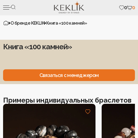
0
0
О бренде KEKLIK
Книга «100 камней»
Книга «100 камней»
Связаться с нами
Каталог
Связаться с менеджером
Коллекция «Два
Подвески в автомобиль/
Солнца»
дом
Индивидуальные украшения
Коллекции
Коллекция «Рядом»
Рождественская
Примеры индивидуальных браслетов
Сертификаты
коллекция
Коллекция «Летнее
О нас
солнцестояние»
Серьги
О камнях
Браслеты
Талисман года 2026
Отзывы
Контакты
Брелоки
Украшения по числу