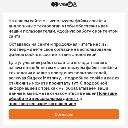
рождения
Броши
Хранители
Коллекция «Два Солнца»
Коллекция «Рядом»
Коллекция «Зимнее
пространства
KEKLIK — Украшения из натуральных камней
солнцестояние»
Коллекция «Летнее солнцестояние»
Браслеты
На нашем сайте мы используем файлы cookie и
Четки
аналогичные технологии, чтобы обеспечить вам,
Коллекция «Мамины
Брелоки
Броши
нашим пользователям, удобную работу с контентом
Все украшения носят символический смысл и не имеют
помощники»
Чокеры
сайта.
целительных или иных магических свойств
Коллекция «Зимнее солнцестояние»
Коллекция «Мамины помощники»
Колье
Коллекция «Дыхание
Оставаясь на сайте и продолжая читать нас, вы
Колье
Кольца
ИП Шахрай Светлана Михайловна
тумана»
подтверждаете свое согласие на использование
Кольца
файлов cookie в соответствии с политикой.
Кулоны
ИНН 263500194811
Перстни
Коллекция «Тигровый
Кулоны
Для улучшения работы сайта и его адаптации к
поход»
ОГРН 305263515900181
Подвески
Подвески в автомобиль/дом
вашим потребностям мы используем файлы cookie и
Перстни
технологии анализа поведения пользователей,
Коллекция
Рождественская коллекция
Серьги
включая
Яндекс Метрику
, - подробнее cookie и как их
«Флюоритовая»
Подвески
© 2026
отключить можете
прочитать тут
. С подробной
Талисман года 2026
Украшения по числу рождения
Подарки и упаковка
информацией о том, как мы обрабатываем ваши
Разработка сайта
WEBELEMENT
данные, вы можете ознакомиться в нашей
Политике
Хранители пространства
Четки
обработки персональных данных
и
Чокеры
Коллекция «Дыхание тумана»
пользовательским соглашением
.
Коллекция «Тигровый поход»
Коллекция «Флюоритовая»
Cогласен
КАТАЛОГ
ИЗБРАННОЕ
ВХОД
СВЯЗАТЬСЯ
Подарки и упаковка