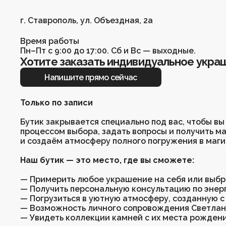
Бирюза
Корунд
Яшма
Авантюрин
Флюорит
Солнечный камень
Амазонит
Украшения по числу
Лазурит
Берилл
Коралл
Соколиный глаз
Халцедон
Сердолик
Вулканит
рождения
Гематит
Солнечный камень
Лазурит
Лабрадор
Яшма
Хризопраз
Гематит
г. Ставрополь, ул. Объездная, 2а
Хранители
Лабрадор
Чароит
Перламутр
Родонит
Цитрин
Тигровый глаз
пространства
Содалит
Обсидиан
Лазурит
Лабрадор
Авантюрин
Аметист
Время работы
Коллекция
Малахит
Кошачий глаз
Апатит
Агат
Агат
Серафинит
Пн–Пт с 9:00 до 17:00. Сб и Вс — выходные.
«Флюоритовая»
Нефрит
Лабрадор
Яшма
Раухтопаз
Лабрадор
Лазурит
Хотите заказать индивидуальное укра
Розовый кварц
Топаз
Сердолик
Малахит
Перламутр
Сапфирин
Коллекция «Тигровый
Напишите прямо сейчас
Пренит
Горный хрусталь
Флюорит
Топаз
Раухтопаз
Хризопраз
поход»
Тигрово-Соколиный глаз
Магнезит
Обсидиан
Пирит
Тигровый глаз
Жадеит
Коллекция «Дыхание
Фосфосидерит
Содалит
Гранат
Адуляр (Лунный камень)
Флюорит
Апатит
Только по записи
тумана»
Чароит
Опал
Гранат
Жемчуг
Розовый кварц
Соколиный глаз
Цитрин
Обсидиан
Халцедон
Бычий глаз
Талисман года 2026
Бутик закрывается специально под вас, чтобы вы
Амазонит
Янтарь
Аквамарин
Апатит
Цитрин
Рождественская
процессом выбора, задать вопросы и получить м
Перламутр
Тигровый глаз
Яшма
Коралл
коллекция
и создаём атмосферу полного погружения в маги
Раухтопаз
Аметист
Обсидиан
Магнезит
Коллекция «Мамины
Тигровый глаз
Бронзит
Опал
Яшма
Наш бутик — это место, где вы сможете:
помощники»
Аметист
Диопсид
Янтарь
Аквамарин
Шпинель
Пирит
Бронзит
Топаз
Коллекция «Зимнее
— Примерить любое украшение на себя или выбра
Флюорит
Горный хрусталь
Диопсид
Соколиный глаз
солнцестояние»
— Получить персональную консультацию по энер
Оникс
Варисцит
Горный хрусталь
Цоизит
Коллекция «SHAHHRA»
— Погрузиться в уютную атмосферу, созданную с
Янтарь
Бычий глаз
Оникс
Авантюрин
от создателя бренда
— Возможность личного сопровождения Светлан
Гранат
Адуляр (Лунный камень)
Варисцит
— Увидеть коллекции камней с их места рождени
Броши