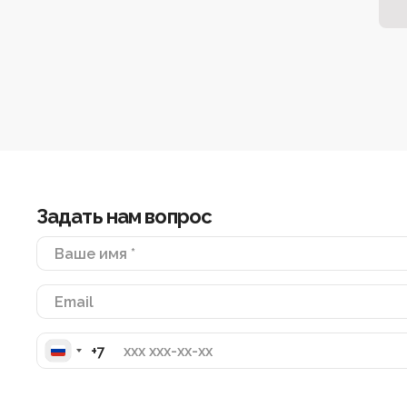
Фирменная упаковка KEKLIK, карточка с описан
по уходу и энергетической очистке, а также п
Задать нам вопрос
Ваше имя *
Email
+7
Russia
+7