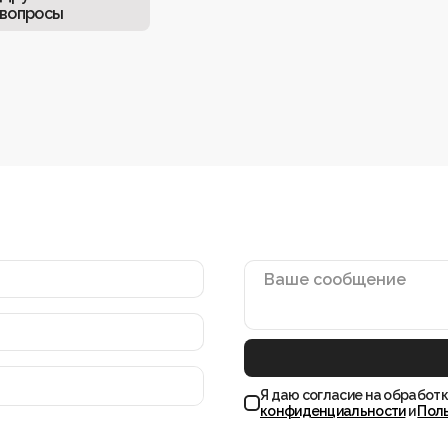
ием камней и энергий, инструкция
вопросы
ослание от Светланы.
Ваше сообщение
Я даю согласие на обработк
конфиденциальности
и
Пол