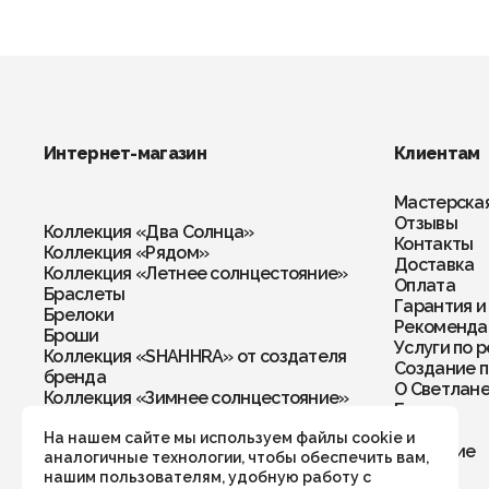
Интернет-магазин
Клиентам
Мастерска
Отзывы
Коллекция «Два Солнца»
Контакты
Коллекция «Рядом»
Доставка
Коллекция «Летнее солнцестояние»
Оплата
Браслеты
Гарантия и
Брелоки
Рекомендац
Броши
Услуги по 
Коллекция «SHAHHRA» от создателя
Создание п
бренда
О Светлан
Коллекция «Зимнее солнцестояние»
Блог
Коллекция «Мамины помощники»
Книга
Колье
На нашем сайте мы используем файлы cookie и
Обучение
аналогичные технологии, чтобы обеспечить вам,
Кольца
нашим пользователям, удобную работу с
Комплекты