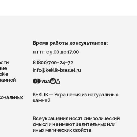
Время работы консультантов:
пн-пт с 9:00 до 17:00
ости
8 (800) 700–24–72
ние
info@keklik-braslet.ru
okie
ламной
KEKLIK — Украшения из натуральных
сональных
камней
Все украшения носят символический
смысл и не имеют целительных или
иных магических свойств