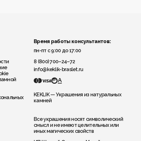
Время работы консультантов:
пн-пт с 9:00 до 17:00
ости
8 (800) 700–24–72
ние
info@keklik-braslet.ru
okie
ламной
KEKLIK — Украшения из натуральных
сональных
камней
Все украшения носят символический
смысл и не имеют целительных или
иных магических свойств