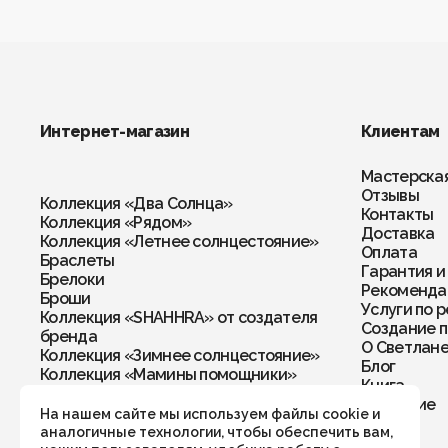
Интернет-магазин
Клиентам
Мастерска
Отзывы
Коллекция «Два Солнца»
Контакты
Коллекция «Рядом»
Доставка
Коллекция «Летнее солнцестояние»
Оплата
Браслеты
Гарантия и
Брелоки
Рекомендац
Броши
Услуги по 
Коллекция «SHAHHRA» от создателя
Создание п
бренда
О Светлан
Коллекция «Зимнее солнцестояние»
Блог
Коллекция «Мамины помощники»
Книга
Колье
Обучение
Кольца
На нашем сайте мы используем файлы cookie и
Комплекты
аналогичные технологии, чтобы обеспечить вам,