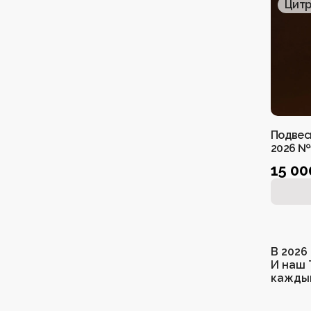
Цитр
Цитр
Серьги
Четки
Чокеры
Подвес
2026 №
15 0
В 2026
И наш 
каждый