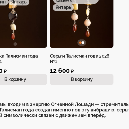
камень
камень
ин
ин
Янтарь
Янтарь
Янтарь
Янтарь
ка Талисман года
Серьги Талисман года 2026
1
№1
00
12 600
₽
₽
В корзину
В корзину
 мы входим в энергию Огненной Лошади — стремитель
Талисман года создан именно под эту вибрацию: серьг
 символически связан с движением вперёд.