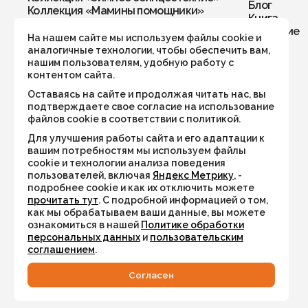
Блог
Коллекция «Мамины помощники»
Книга
Колье
Обучение
Кольца
На нашем сайте мы используем файлы cookie и
Комплекты
аналогичные технологии, чтобы обеспечить вам,
Кулоны
нашим пользователям, удобную работу с
Перстни
контентом сайта.
Подвески
Оставаясь на сайте и продолжая читать нас, вы
Подвески в автомобиль/дом
подтверждаете свое согласие на использование
Рождественская коллекция
файлов cookie в соответствии с политикой.
Серьги
Для улучшения работы сайта и его адаптации к
Талисман года 2026
вашим потребностям мы используем файлы
Украшения по числу рождения
cookie и технологии анализа поведения
Хранители пространства
пользователей, включая
Яндекс Метрику
, -
Четки
подробнее cookie и как их отключить можете
Чокеры
прочитать тут
. С подробной информацией о том,
Коллекция «Дыхание тумана»
как мы обрабатываем ваши данные, вы можете
Коллекция «Тигровый поход»
ознакомиться в нашей
Политике обработки
Коллекция «Флюоритовая»
персональных данных
и
пользовательским
соглашением
.
Cогласен