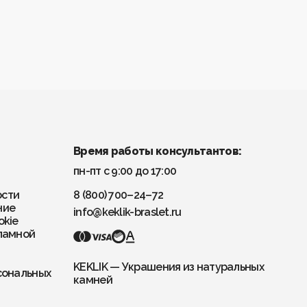
Время работы консультантов:
пн-пт с 9:00 до 17:00
ости
8 (800) 700–24–72
ние
info@keklik-braslet.ru
okie
ламной
KEKLIK — Украшения из натуральных
сональных
камней