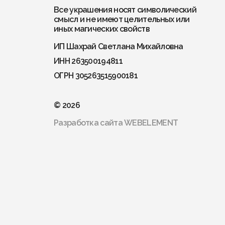
Все украшения носят символический
смысл и не имеют целительных или
иных магических свойств
ИП Шахрай Светлана Михайловна
ИНН 263500194811
ОГРН 305263515900181
© 2026
Разработка сайта
WEBELEMENT