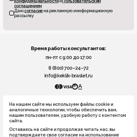
конфиденциальности
и
Пользовательским
соглашением
Даю
согласие
на рекламную и информационную
рассылку
Время работы консультантов:
пн-пт с 9:00 до 17:00
8 (800) 700–24–72
info@keklik-braslet.ru
KEKLIK — Украшения из натуральных камней
На нашем сайте мы используем файлы cookie и
аналогичные технологии, чтобы обеспечить вам,
нашим пользователям, удобную работу с контентом
Все украшения носят символический смысл и не имеют
сайта.
целительных или иных магических свойств
Оставаясь на сайте и продолжая читать нас, вы
ИП Шахрай Светлана Михайловна
подтверждаете свое согласие на использование