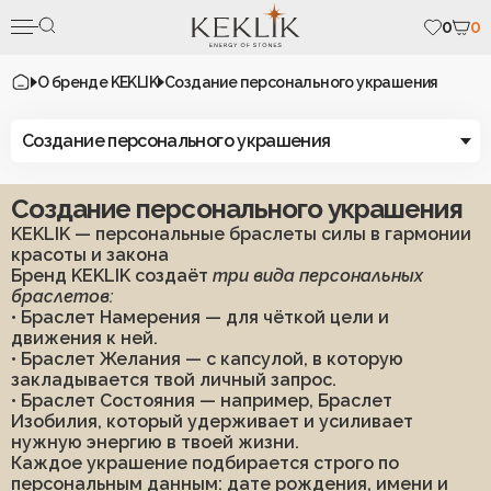
0
0
О бренде KEKLIK
Создание персонального украшения
Создание персонального украшения
Связаться с нами
Создание персонального украшения
Каталог
KEKLIK — персональные браслеты силы в гармонии
красоты и закона
Бренд KEKLIK создаёт
три вида персональных
Коллекция «Два
Подвески в автомобиль/
браслетов:
Солнца»
дом
Индивидуальные украшения
• Браслет Намерения — для чёткой цели и
Коллекции
движения к ней.
Коллекция «Рядом»
Рождественская
• Браслет Желания — с капсулой, в которую
Сертификаты
коллекция
закладывается твой личный запрос.
Коллекция «Летнее
О нас
• Браслет Состояния — например, Браслет
солнцестояние»
Серьги
О камнях
Изобилия, который удерживает и усиливает
Браслеты
Талисман года 2026
Отзывы
нужную энергию в твоей жизни.
Каждое украшение подбирается строго по
Контакты
Брелоки
Украшения по числу
персональным данным: дате рождения, имени и