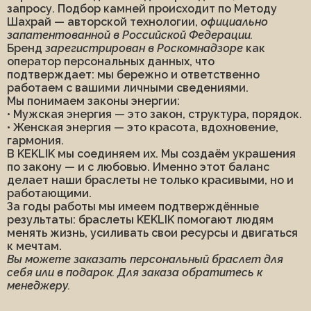
рождения
запросу. Подбор камней происходит по Методу
Броши
Шахрай — авторской технологии,
официально
Хранители
Коллекция «Два Солнца»
Коллекция «Рядом»
Коллекция «Зимнее
запатентованной в Российской Федерации.
пространства
солнцестояние»
Бренд
зарегистрирован в Роскомнадзоре
как
Коллекция «Летнее солнцестояние»
Браслеты
Четки
оператор персональных данных, что
Коллекция «Мамины
Брелоки
Броши
подтверждает: мы бережно и ответственно
помощники»
Чокеры
работаем с вашими личными сведениями.
Коллекция «Зимнее солнцестояние»
Коллекция «Мамины помощники»
Мы понимаем законы энергии:
Колье
Коллекция «Дыхание
• Мужская энергия — это закон, структура, порядок.
Колье
Кольца
тумана»
• Женская энергия — это красота, вдохновение,
Кольца
Кулоны
Перстни
гармония.
Коллекция «Тигровый
Кулоны
В KEKLIK мы соединяем их. Мы создаём украшения
поход»
Подвески
Подвески в автомобиль/дом
по закону — и с любовью. Именно этот баланс
Перстни
Коллекция
делает наши браслеты не только красивыми, но и
Рождественская коллекция
Серьги
«Флюоритовая»
работающими.
Подвески
За годы работы мы имеем подтверждённые
Талисман года 2026
Украшения по числу рождения
Подарки и упаковка
результаты: браслеты KEKLIK помогают людям
Хранители пространства
Четки
менять жизнь, усиливать свои ресурсы и двигаться
к мечтам.
Чокеры
Коллекция «Дыхание тумана»
Вы можете заказать персональный браслет для
себя или в подарок. Для заказа обратитесь к
Коллекция «Тигровый поход»
Коллекция «Флюоритовая»
менеджеру.
Подарки и упаковка