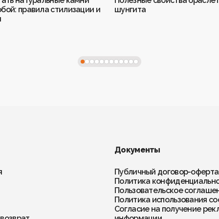
тать натуральные камни
Полезные свойства браслет
бой: правила стилизации и
шунгита
и
Документы
я
Публичный договор-оферта
Политика конфиденциальн
Пользовательское соглаше
Политика использования co
Согласие на получение рек
 возврат
информации