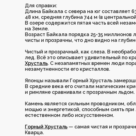
Бирюза
Корунд
Яшма
Авантюрин
Флюорит
Солнечный камень
Амазонит
Украшения по числу
Для справки:
Лазурит
Берилл
Коралл
Соколиный глаз
Халцедон
Сердолик
Вулканит
рождения
Длина Байкала с севера на юг составляет 6
Гематит
Солнечный камень
Лазурит
Лабрадор
Яшма
Хризопраз
Гематит
Хранители
48 км, средняя глубина 744 м (в центральной
Лабрадор
Чароит
Перламутр
Родонит
Цитрин
Тигровый глаз
пространства
В озере содержится пятая часть всей неза
Содалит
Обсидиан
Лазурит
Лабрадор
Авантюрин
Аметист
на Земле.
Коллекция
Малахит
Кошачий глаз
Апатит
Агат
Агат
Серафинит
Возраст Байкала порядка 25-35 миллионов л
«Флюоритовая»
Нефрит
Лабрадор
Яшма
Раухтопаз
Лабрадор
Лазурит
чисты и прозрачны, что дно видно на глубин
Розовый кварц
Топаз
Сердолик
Малахит
Перламутр
Сапфирин
Коллекция «Тигровый
Пренит
Горный хрусталь
Флюорит
Топаз
Раухтопаз
Хризопраз
поход»
Чистый и прозрачный, как слеза. В необра
Тигрово-Соколиный глаз
Магнезит
Обсидиан
Пирит
Тигровый глаз
Жадеит
Коллекция «Дыхание
лед. Всё это описывает удивительный по к
Фосфосидерит
Содалит
Гранат
Адуляр (Лунный камень)
Флюорит
Апатит
тумана»
Хрусталь
. С незапамятных времен люди по
Чароит
Опал
Гранат
Жемчуг
Розовый кварц
незамутненности его кристаллов.
Соколиный глаз
Цитрин
Обсидиан
Халцедон
Бычий глаз
Талисман года 2026
Амазонит
Янтарь
Аквамарин
Апатит
Цитрин
Рождественская
Японцы называли Горный Хрусталь замерз
Перламутр
Тигровый глаз
Яшма
Коралл
коллекция
В средние века его считали магическим кр
Раухтопаз
Аметист
Обсидиан
Магнезит
Коллекция «Мамины
и римляне сравнивали с прозрачным льдом.
Тигровый глаз
Бронзит
Опал
Яшма
помощники»
Аметист
Диопсид
Янтарь
Аквамарин
Камень является сильным проводником, о
Шпинель
Пирит
Бронзит
Топаз
Коллекция «Зимнее
мощью и энергетикой, способным сиять при
Флюорит
Горный хрусталь
Диопсид
Соколиный глаз
солнцестояние»
естественном либо искусственном.
Оникс
Варисцит
Горный хрусталь
Цоизит
Коллекция «SHAHHRA»
Янтарь
Бычий глаз
Оникс
Авантюрин
от создателя бренда
Горный Хрусталь
— самая чистая и прозрач
Гранат
Адуляр (Лунный камень)
Варисцит
Кварца.
Броши