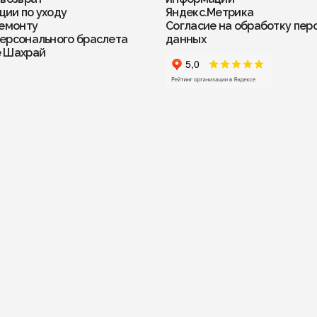
ии по уходу
Яндекс.Метрика
ремонту
Согласие на обработку пер
ерсонального браслета
данных
е Шахрай