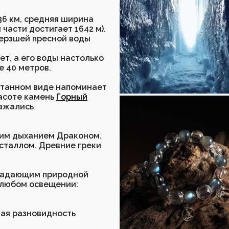
36 км, средняя ширина
 части достигает 1642 м).
мерзшей пресной воды
ет, а его воды настолько
е 40 метров.
ботанном виде напоминает
расоте камень
Горный
ражались
шим дыханием Драконом.
исталлом. Древние греки
бладающим природной
 любом освещении:
ная разновидность