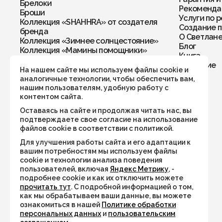
Брелоки
Рекомендац
Броши
Услуги по 
Коллекция «SHAHHRA» от создателя
Создание п
бренда
О Светлан
Коллекция «Зимнее солнцестояние»
Блог
Коллекция «Мамины помощники»
Книга
Колье
Обучение
Кольца
На нашем сайте мы используем файлы cookie и
Комплекты
аналогичные технологии, чтобы обеспечить вам,
Кулоны
нашим пользователям, удобную работу с
Перстни
контентом сайта.
Подвески
Оставаясь на сайте и продолжая читать нас, вы
Подвески в автомобиль/дом
подтверждаете свое согласие на использование
Рождественская коллекция
файлов cookie в соответствии с политикой.
Серьги
Для улучшения работы сайта и его адаптации к
Талисман года 2026
вашим потребностям мы используем файлы
Украшения по числу рождения
cookie и технологии анализа поведения
Хранители пространства
пользователей, включая
Яндекс Метрику
, -
Четки
подробнее cookie и как их отключить можете
Чокеры
прочитать тут
. С подробной информацией о том,
Коллекция «Дыхание тумана»
как мы обрабатываем ваши данные, вы можете
Коллекция «Тигровый поход»
ознакомиться в нашей
Политике обработки
Коллекция «Флюоритовая»
персональных данных
и
пользовательским