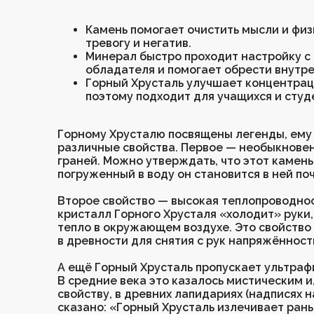
Серьги
Четки
Камень помогает очистить мысли и физ
тревогу и негатив.
Чокеры
Минерал быстро проходит настройку с
обладателя и помогает обрести внутр
Горный Хрусталь улучшает концентраци
поэтому подходит для учащихся и студ
Горному Хрусталю посвящены легенды, ему
различные свойства. Первое — необыкновен
граней. Можно утверждать, что этот камень
погруженный в воду он становится в ней по
Второе свойство — высокая теплопроводнос
кристалл Горного Хрусталя «холодит» руки,
тепло в окружающем воздухе. Это свойство
в древности для снятия с рук напряжённост
А ещё Горный Хрусталь пропускает ультраф
В средние века это казалось мистическим и
свойству, в древних лапидариях (надписях 
сказано: «Горный Хрусталь излечивает ран