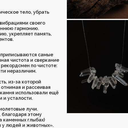
ическое тело, убрать
 вибрациями своего
еннюю гармонию.
ю, укрепляет память,
ентов.
 приписываются самые
ная чистота и сверкание
 рекордсмен по чистоте:
чти неразличим.
ть, из-за которой
 отнимая и рассеивая
 камня использовали ещё
и и усталости.
иолетовые лучи.
, благодаря этому
на каменных глыбах)
ы у людей и животных».