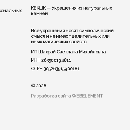
KEKLIK — Украшения из натуральных
сональных
камней
Все украшения носят символический
смысл и не имеют целительных или
иных магических свойств
ИП Шахрай Светлана Михайловна
ИНН 263500194811
ОГРН 305263515900181
© 2026
Разработка сайта
WEBELEMENT