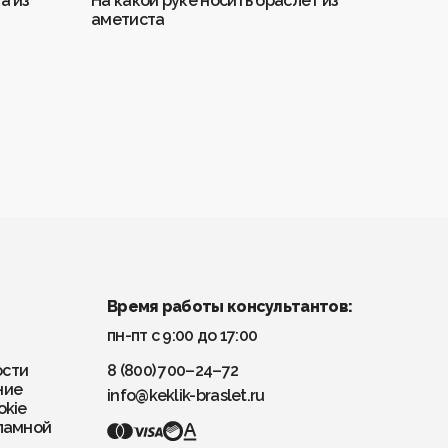
а из
На какой руке носить браслет из
Значен
аметиста
Время работы консультантов:
пн-пт с 9:00 до 17:00
ости
8 (800) 700–24–72
ние
info@keklik-braslet.ru
okie
ламной