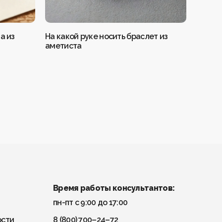
а из
На какой руке носить браслет из
Значен
аметиста
Время работы консультантов:
пн-пт с 9:00 до 17:00
ости
8 (800) 700–24–72