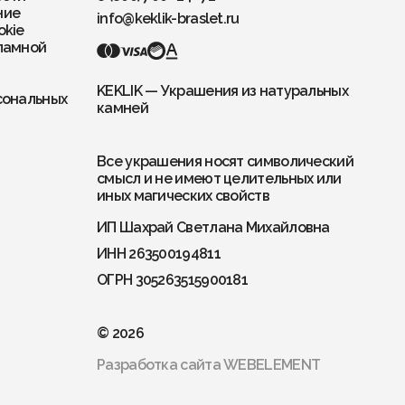
ние
info@keklik-braslet.ru
okie
ламной
KEKLIK — Украшения из натуральных
сональных
камней
Все украшения носят символический
смысл и не имеют целительных или
иных магических свойств
ИП Шахрай Светлана Михайловна
ИНН 263500194811
ОГРН 305263515900181
© 2026
Разработка сайта
WEBELEMENT