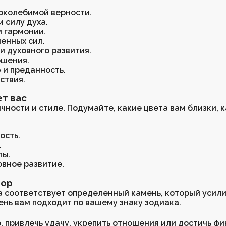
поколебимой верности.
 силу духа.
и гармонии.
енных сил.
и духовного развития.
ошения.
 и преданность.
ствия.
ет вас
чности и стиле. Подумайте, какие цвета вам близки, к
ость.
.
лы.
овное развитие.
бор
а соответствует определенный камень, который усили
мень вам подходит по вашему знаку зодиака.
р, привлечь удачу, укрепить отношения или достичь ф