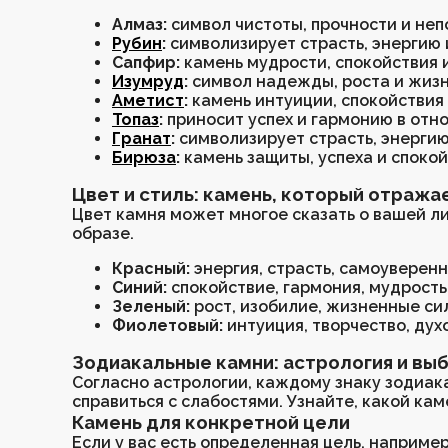
Бирюза
Корунд
Яшма
Авантюрин
Флюорит
Солнечный камень
Амазонит
Украшения по числу
Лазурит
Берилл
Коралл
Соколиный глаз
Халцедон
Сердолик
Вулканит
Алмаз:
символ чистоты, прочности и не
рождения
Гематит
Солнечный камень
Лазурит
Лабрадор
Яшма
Хризопраз
Гематит
Рубин
:
символизирует страсть, энергию и
Хранители
Лабрадор
Чароит
Перламутр
Родонит
Цитрин
Тигровый глаз
Сапфир:
камень мудрости, спокойствия 
пространства
Содалит
Обсидиан
Лазурит
Лабрадор
Авантюрин
Аметист
Изумруд
:
символ надежды, роста и жизн
Коллекция
Малахит
Кошачий глаз
Апатит
Агат
Агат
Серафинит
Аметист
:
камень интуиции, спокойствия 
«Флюоритовая»
Нефрит
Лабрадор
Яшма
Раухтопаз
Лабрадор
Лазурит
Топаз
:
приносит успех и гармонию в отн
Розовый кварц
Топаз
Сердолик
Малахит
Перламутр
Сапфирин
Гранат
:
символизирует страсть, энергию
Коллекция «Тигровый
Пренит
Горный хрусталь
Флюорит
Топаз
Раухтопаз
Хризопраз
Бирюза
:
камень защиты, успеха и спокой
поход»
Тигрово-Соколиный глаз
Магнезит
Обсидиан
Пирит
Тигровый глаз
Жадеит
Коллекция «Дыхание
Фосфосидерит
Содалит
Гранат
Адуляр (Лунный камень)
Флюорит
Апатит
Цвет и стиль: камень, который отража
тумана»
Чароит
Опал
Гранат
Жемчуг
Розовый кварц
Цвет камня может многое сказать о вашей ли
Соколиный глаз
Цитрин
Обсидиан
Халцедон
Бычий глаз
Талисман года 2026
образе.
Амазонит
Янтарь
Аквамарин
Апатит
Цитрин
Рождественская
Перламутр
Тигровый глаз
Яшма
Коралл
Красный:
энергия, страсть, самоуверенн
коллекция
Раухтопаз
Аметист
Обсидиан
Магнезит
Синий:
спокойствие, гармония, мудрость
Коллекция «Мамины
Тигровый глаз
Бронзит
Опал
Яшма
Зеленый:
рост, изобилие, жизненные си
помощники»
Аметист
Диопсид
Янтарь
Аквамарин
Фиолетовый:
интуиция, творчество, дух
Шпинель
Пирит
Бронзит
Топаз
Коллекция «Зимнее
Зодиакальные камни: астрология и вы
Флюорит
Горный хрусталь
Диопсид
Соколиный глаз
солнцестояние»
Оникс
Варисцит
Горный хрусталь
Цоизит
Согласно астрологии, каждому знаку зодиак
Коллекция «SHAHHRA»
Янтарь
Бычий глаз
Оникс
Авантюрин
справиться с слабостями. Узнайте, какой ка
от создателя бренда
Гранат
Адуляр (Лунный камень)
Варисцит
Камень для конкретной цели
Броши
Если у вас есть определенная цель, наприме