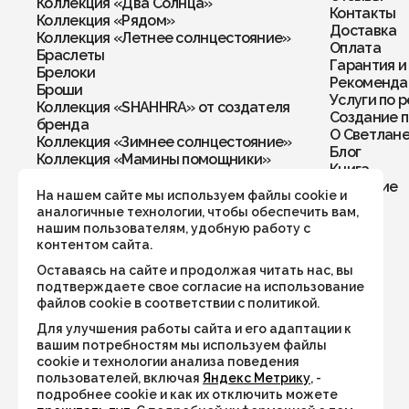
Коллекция «Два Солнца»
Контакты
Коллекция «Рядом»
Доставка
Коллекция «Летнее солнцестояние»
Оплата
Браслеты
Гарантия и
Брелоки
Рекомендац
Броши
Услуги по 
Коллекция «SHAHHRA» от создателя
Создание п
бренда
О Светлан
Коллекция «Зимнее солнцестояние»
Блог
Коллекция «Мамины помощники»
Книга
Колье
Обучение
Кольца
На нашем сайте мы используем файлы cookie и
Комплекты
аналогичные технологии, чтобы обеспечить вам,
Кулоны
нашим пользователям, удобную работу с
Перстни
контентом сайта.
Подвески
Оставаясь на сайте и продолжая читать нас, вы
Подвески в автомобиль/дом
подтверждаете свое согласие на использование
Рождественская коллекция
файлов cookie в соответствии с политикой.
Серьги
Для улучшения работы сайта и его адаптации к
Талисман года 2026
вашим потребностям мы используем файлы
Украшения по числу рождения
cookie и технологии анализа поведения
Хранители пространства
пользователей, включая
Яндекс Метрику
, -
Четки
подробнее cookie и как их отключить можете
Чокеры