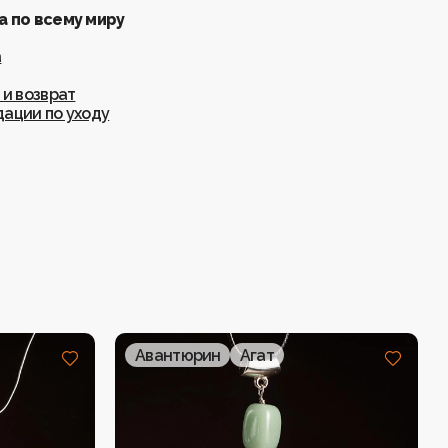
 по всему миру
а
 и возврат
ации по уходу
Авантюрин
Агат