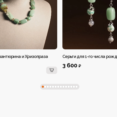
вантюрина и Хризопраза
Серьги для 1-го числа рож
3 600
₽