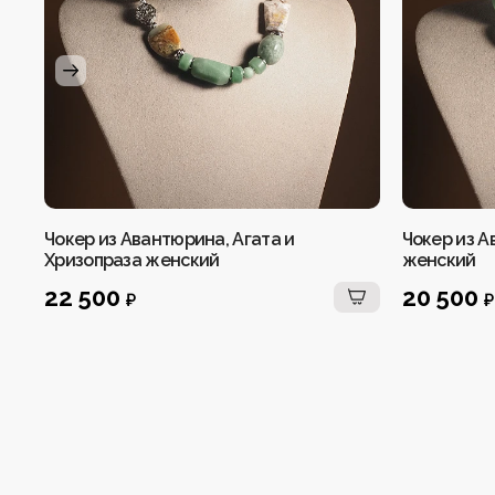
Чокер из Авантюрина, Агата и
Чокер из А
Хризопраза женский
женский
22 500
20 500
₽
₽