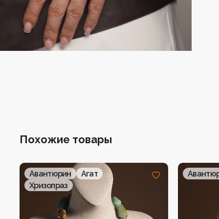
Серьги
Четки
Чокеры
Похожие товары
Авантюрин
Агат
Авантю
Хризопраз