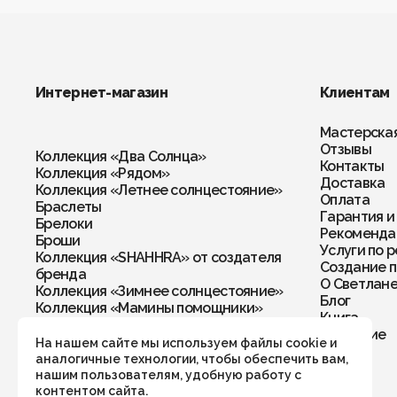
Интернет-магазин
Клиентам
Мастерска
Отзывы
Коллекция «Два Солнца»
Контакты
Коллекция «Рядом»
Доставка
Коллекция «Летнее солнцестояние»
Оплата
Браслеты
Гарантия и
Брелоки
Рекомендац
Броши
Услуги по 
Коллекция «SHAHHRA» от создателя
Создание п
бренда
О Светлан
Коллекция «Зимнее солнцестояние»
Блог
Коллекция «Мамины помощники»
Книга
Колье
Обучение
Кольца
На нашем сайте мы используем файлы cookie и
Комплекты
аналогичные технологии, чтобы обеспечить вам,
Кулоны
нашим пользователям, удобную работу с
Перстни
контентом сайта.