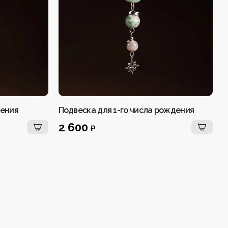
дения
Подвеска для 1-го числа рождения
Б
л
2 600
₽