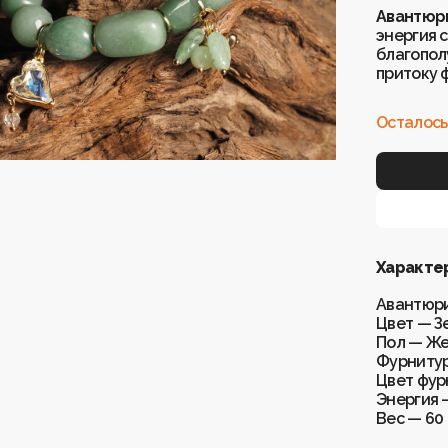
Авантюр
энергия 
благополу
притоку 
Осталось
Характе
Авантюри
Цвет — З
Пол — Ж
Фурнитур
Цвет фур
Энергия 
Вес — 60 