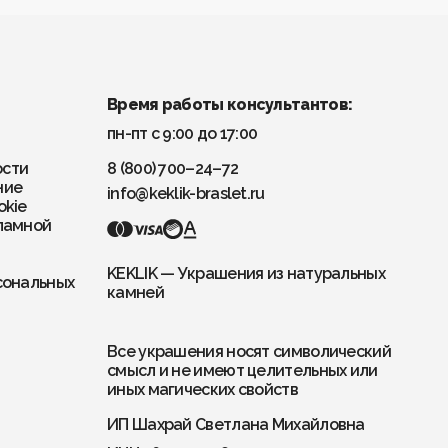
Время работы консультантов:
пн-пт с 9:00 до 17:00
ости
8 (800) 700–24–72
ние
info@keklik-braslet.ru
okie
ламной
KEKLIK — Украшения из натуральных
сональных
камней
Все украшения носят символический
смысл и не имеют целительных или
иных магических свойств
ИП Шахрай Светлана Михайловна