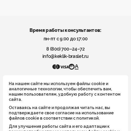
Время работы консультантов:
пн-пт с 9:00 до 17:00
8 (800) 700–24–72
info@keklik-braslet.ru
KEKLIK — Украшения из натуральных камней
На нашем сайте мы используем файлы cookie и
аналогичные технологии, чтобы обеспечить вам,
нашим пользователям, удобную работу с контентом
Все украшения носят символический смысл и не имеют
сайта.
целительных или иных магических свойств
Оставаясь на сайте и продолжая читать нас, вы
ИП Шахрай Светлана Михайловна
подтверждаете свое согласие на использование
файлов cookie в соответствии с политикой.
ИНН 263500194811
Для улучшения работы сайта и его адаптации к
ОГРН 305263515900181