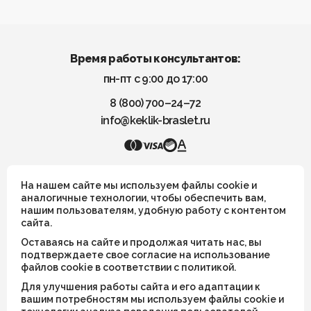
Время работы консультантов:
пн-пт с 9:00 до 17:00
8 (800) 700–24–72
info@keklik-braslet.ru
KEKLIK — Украшения из натуральных камней
На нашем сайте мы используем файлы cookie и
аналогичные технологии, чтобы обеспечить вам,
нашим пользователям, удобную работу с контентом
Все украшения носят символический смысл и не имеют
сайта.
целительных или иных магических свойств
Оставаясь на сайте и продолжая читать нас, вы
ИП Шахрай Светлана Михайловна
подтверждаете свое согласие на использование
файлов cookie в соответствии с политикой.
ИНН 263500194811
Для улучшения работы сайта и его адаптации к
ОГРН 305263515900181
вашим потребностям мы используем файлы cookie и