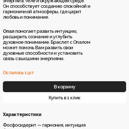
энергии в теле и окружающей среде.
Он способствует созданию спокойной и
гармоничной атмосферы, где царит
Для клиентов
любовь и понимание.
О Keklik
Блог
Доставка
Опал
Отзывы
помогает развить интуицию,
Оплата
расширить сознание и углубить
Контакты
Гарантия и возврат
духовное понимание. Браслет с Опалом
Услуги по ремонту
может помочь Вам развить свои
Обучение «Браслеты Мастера: искусство
духовные способности и установить
и бизнес с камнями»
Политика конфиденциальности
связь с высшими энергиями.
Рекомендации по уходу
Пользовательское соглашение
Осталось 1 шт
ИП Шахрай Светлана Михайловна
В корзину
ИНН 263500194811
ОГРН 305263515900181
Купить в 1 клик
Разработка сайта
WEBELEMENT
Характеристики
Фосфосидерит — гармония, интуиция