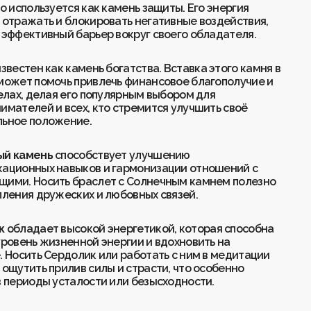
о используется как камень защиты. Его энергия
 отражать и блокировать негативные воздействия,
 эффективный барьер вокруг своего обладателя.
звестен как камень богатства. Вставка этого камня в
может помочь привлечь финансовое благополучие и
делах, делая его популярным выбором для
имателей и всех, кто стремится улучшить своё
ьное положение.
ый камень
способствует улучшению
ационных навыков и гармонизации отношений с
ими. Носить браслет с Солнечным камнем полезно
пления дружеских и любовных связей.
к
обладает высокой энергетикой, которая способна
уровень жизненной энергии и вдохновить на
. Носить Сердолик или работать с ним в медитации
 ощутить прилив силы и страсти, что особенно
в периоды усталости или безысходности.