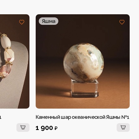
Яшма
1
Каменный шар океанической Яшмы №1
Ч
1 900
₽