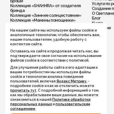
Броши
Услуги по 
Коллекция «SHAHHRA» от создателя
Создание п
бренда
О Светлан
Коллекция «Зимнее солнцестояние»
Блог
Коллекция «Мамины помощники»
Книга
Колье
Обучение
Кольца
На нашем сайте мы используем файлы cookie и
Комплекты
аналогичные технологии, чтобы обеспечить вам,
Кулоны
нашим пользователям, удобную работу с
Перстни
контентом сайта.
Подвески
Оставаясь на сайте и продолжая читать нас, вы
Подвески в автомобиль/дом
подтверждаете свое согласие на использование
Рождественская коллекция
файлов cookie в соответствии с политикой.
Серьги
Для улучшения работы сайта и его адаптации к
Талисман года 2026
вашим потребностям мы используем файлы
Украшения по числу рождения
cookie и технологии анализа поведения
Хранители пространства
пользователей, включая
Яндекс Метрику
, -
Четки
подробнее cookie и как их отключить можете
Чокеры
прочитать тут
. С подробной информацией о том,
Коллекция «Дыхание тумана»
как мы обрабатываем ваши данные, вы можете
Коллекция «Тигровый поход»
ознакомиться в нашей
Политике обработки
Коллекция «Флюоритовая»
персональных данных
и
пользовательским
соглашением
.