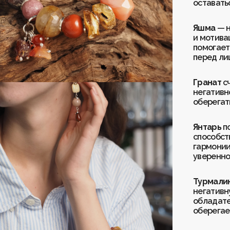
оставатьс
Яшма
— н
и мотива
помогает
перед ли
Гранат
с
негативно
оберегать
Янтарь
по
способст
гармонии
уверенно
Турмали
негативн
обладате
оберегае