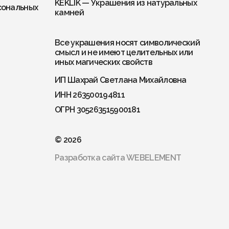
KEKLIK — Украшения из натуральных
сональных
камней
Все украшения носят символический
смысл и не имеют целительных или
иных магических свойств
ИП Шахрай Светлана Михайловна
ИНН 263500194811
ОГРН 305263515900181
© 2026
Разработка сайта
WEBELEMENT