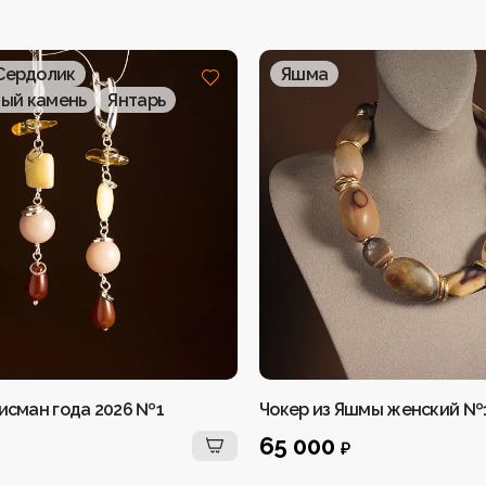
Сердолик
Яшма
ый камень
Янтарь
исман года 2026 №1
Чокер из Яшмы женский №
65 000
₽