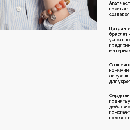
Агат
част
помогает
создавая
Цитрин
и
браслет 
успех в 
предприн
материал
Солнечн
коммуник
окружающ
для укре
Сердоли
поднять 
действие
помогает
полезно 