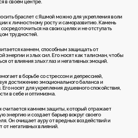
Баланс
Творчество
Мудрость
Креативность
Энергия
Финансы
Энергия
Творчество
Женская энергия
Гармония
я в своём центре.
Духовность
Стабильность
Спокойствие
Удача
Интуиция
Энергия
Стабильность
Интуиция
Спокойствие
Гармония
Креативность
Трансформация
Интуиция
Любовь
Креативность
Здоровье
Баланс
осить браслет с Яшмой можно для укрепления воли
Женская энергия
Интуиция
Энергия
Стабильность
Очищение
Духовность
ции к личностному росту и саморазвитию. Камень
Интуиция
Энергия
Творчество
Заземление
Энергия
Финансы
 сосредоточиться на своих целях и не отступать
Мудрость
Очищение
Очищение
Здоровье
Радость
Креативность
цом трудностей.
Здоровье
Чистота
Радость
Трансформация
Творчество
Любовь
Удача
Финансы
Финансы
Финансы
Радость
Заземление
Страсть
Страсть
Спокойствие
Удача
читается камнем, способным защищать от
Радость
Духовность
Очищение
Заземление
й энергии и злых сил. Его носят как талисман, чтобы
Финансы
Чистота
Баланс
ся от влияния злых глаз и негативных эмоций.
Творчество
Трансформация
Чистота
Страсть
Мудрость
Страсть
могает в борьбе со стрессом и депрессией,
Чистота
Трансформация
вуя достижению эмоционального баланса и
Очищение
Мудрость
. Его носят для укрепления душевного спокойствия,
сти в себе и оптимизма.
н
считается камнем защиты, который отражает
ую энергию и создает барьер вокруг своего
ля. Он очищает ауру от вредных воздействий и
т от негативных влияний.