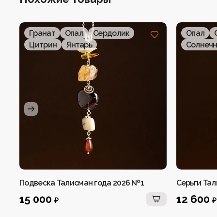
Гранат
Опал
Сердолик
Опал
Цитрин
Янтарь
Солнечн
Подвеска Талисман года 2026 №1
Серьги Тал
15 000
12 600
₽
₽