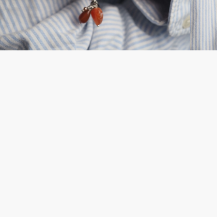
Серьги
Четки
Чокеры