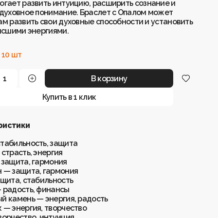
огает развить интуицию, расширить сознание и
 духовное понимание. Браслет с Опалом может
ам развить свои духовные способности и установить
высшими энергиями.
 10 шт
В корзину
Купить в 1 клик
ристики
табильность, защита
 страсть, энергия
 защита, гармония
 — защита, гармония
ащита, стабильность
 радость, финансы
й камень — энергия, радость
 — энергия, творчество
ворчество, интуиция