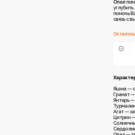
Опал
пом
углубить
помочь В
связь с 
Осталось
Характе
Яшма — с
Гранат —
Янтарь —
Турмалин
Агат — з
Цитрин —
Солнечны
Сердолик
Опал — т