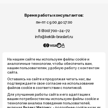
Время работы консультантов:
пн-пт с 9:00 до 17:00
8 (800) 700–24–72
info@keklik-braslet.ru
KEKLIK — Украшения из натуральных камней
На нашем сайте мы используем файлы cookie и
аналогичные технологии, чтобы обеспечить вам,
нашим пользователям, удобную работу с контентом
Все украшения носят символический смысл и не имеют
сайта.
целительных или иных магических свойств
Оставаясь на сайте и продолжая читать нас, вы
ИП Шахрай Светлана Михайловна
подтверждаете свое согласие на использование
файлов cookie в соответствии с политикой.
ИНН 263500194811
Для улучшения работы сайта и его адаптации к
ОГРН 305263515900181
вашим потребностям мы используем файлы cookie и
технологии анализа поведения пользователей,
включая
Яндекс Метрику
, - подробнее cookie и как их