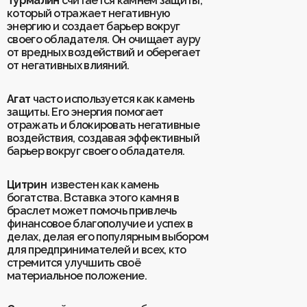
Турмалин
считается камнем защиты,
который отражает негативную
энергию и создает барьер вокруг
своего обладателя. Он очищает ауру
от вредных воздействий и оберегает
от негативных влияний.
Агат
часто используется как камень
защиты. Его энергия помогает
отражать и блокировать негативные
воздействия, создавая эффективный
барьер вокруг своего обладателя.
Цитрин
известен как камень
богатства. Вставка этого камня в
браслет может помочь привлечь
финансовое благополучие и успех в
делах, делая его популярным выбором
для предпринимателей и всех, кто
стремится улучшить своё
материальное положение.