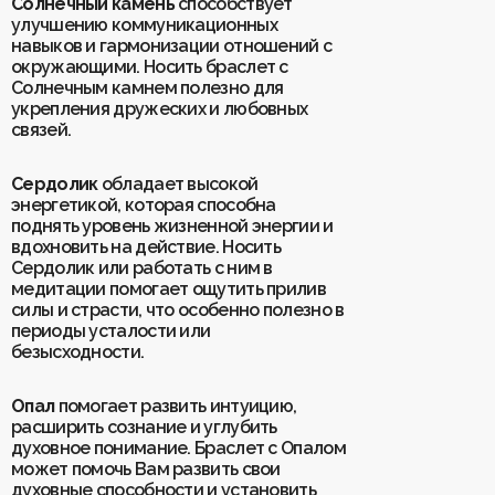
Солнечный камень
способствует
улучшению коммуникационных
навыков и гармонизации отношений с
окружающими. Носить браслет с
Солнечным камнем полезно для
укрепления дружеских и любовных
связей.
Сердолик
обладает высокой
энергетикой, которая способна
поднять уровень жизненной энергии и
вдохновить на действие. Носить
Сердолик или работать с ним в
медитации помогает ощутить прилив
силы и страсти, что особенно полезно в
периоды усталости или
безысходности.
Опал
помогает развить интуицию,
расширить сознание и углубить
духовное понимание. Браслет с Опалом
может помочь Вам развить свои
духовные способности и установить