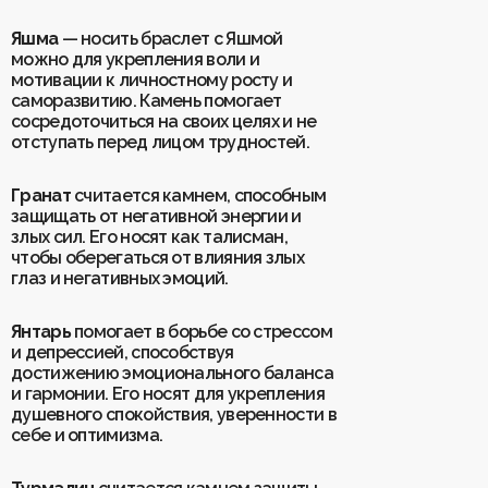
Яшма
— носить браслет с Яшмой
Для клиентов
можно для укрепления воли и
О Keklik
мотивации к личностному росту и
Блог
Доставка
саморазвитию. Камень помогает
Отзывы
Оплата
сосредоточиться на своих целях и не
Контакты
Гарантия и возврат
отступать перед лицом трудностей.
Услуги по ремонту
Обучение «Браслеты Мастера: искусство
Гранат
считается камнем, способным
и бизнес с камнями»
Политика конфиденциальности
защищать от негативной энергии и
Рекомендации по уходу
Пользовательское соглашение
злых сил. Его носят как талисман,
чтобы оберегаться от влияния злых
глаз и негативных эмоций.
ИП Шахрай Светлана Михайловна
Янтарь
помогает в борьбе со стрессом
ИНН 263500194811
и депрессией, способствуя
ОГРН 305263515900181
достижению эмоционального баланса
и гармонии. Его носят для укрепления
Разработка сайта
WEBELEMENT
душевного спокойствия, уверенности в
себе и оптимизма.