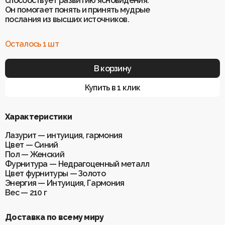
способствует развитию ясновидения.
Он помогает понять и принять мудрые
послания из высших источников.
Для клиентов
О Keklik
Осталось 1 шт
Блог
Доставка
Отзывы
Оплата
Контакты
Гарантия и возврат
В корзину
Услуги по ремонту
Обучение «Браслеты Мастера: искусство
Купить в 1 клик
и бизнес с камнями»
Политика конфиденциальности
Рекомендации по уходу
Пользовательское соглашение
Характеристики
Лазурит — интуиция, гармония
Цвет — Синий
ИП Шахрай Светлана Михайловна
Пол — Женский
ИНН 263500194811
Фурнитура — Недрагоценный металл
ОГРН 305263515900181
Цвет фурнитуры — Золото
Энергия — Интуиция, Гармония
Разработка сайта
WEBELEMENT
Вес — 210 г
Доставка по всему миру