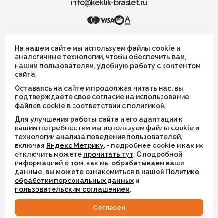
info@keklik-braslet.ru
KEKLIK — Украшения из натуральных камней
На нашем сайте мы используем файлы cookie и
аналогичные технологии, чтобы обеспечить вам,
нашим пользователям, удобную работу с контентом
Все украшения носят символический смысл и не имеют
сайта.
целительных или иных магических свойств
Оставаясь на сайте и продолжая читать нас, вы
ИП Шахрай Светлана Михайловна
подтверждаете свое согласие на использование
файлов cookie в соответствии с политикой.
ИНН 263500194811
Для улучшения работы сайта и его адаптации к
ОГРН 305263515900181
вашим потребностям мы используем файлы cookie и
технологии анализа поведения пользователей,
включая
Яндекс Метрику
, - подробнее cookie и как их
© 2026
отключить можете
прочитать тут
. С подробной
информацией о том, как мы обрабатываем ваши
Разработка сайта
WEBELEMENT
данные, вы можете ознакомиться в нашей
Политике
обработки персональных данных
и
пользовательским соглашением
.
Cогласен
КАТАЛОГ
ИЗБРАННОЕ
ВХОД
СВЯЗАТЬСЯ