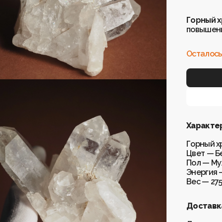
Горный 
повышени
Осталось
Характе
Горный х
Цвет — Б
Пол — Му
Энергия 
Вес — 275
Доставка