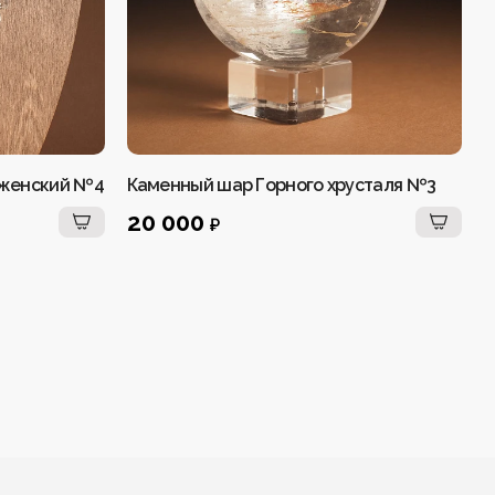
я женский №4
Каменный шар Горного хрусталя №3
К
х
20 000
₽