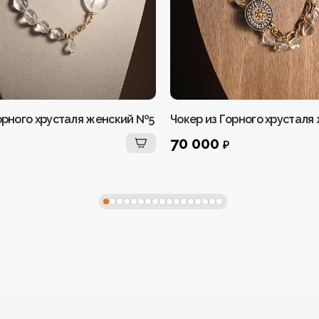
орного хрусталя женский №5
Чокер из Горного хрустал
70 000
₽