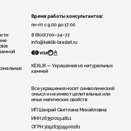
Время работы консультантов:
пн-пт с 9:00 до 17:00
ости
8 (800) 700–24–72
ние
info@keklik-braslet.ru
okie
ламной
KEKLIK — Украшения из натуральных
сональных
камней
Все украшения носят символический
смысл и не имеют целительных или
иных магических свойств
ИП Шахрай Светлана Михайловна
ИНН 263500194811
ОГРН 305263515900181