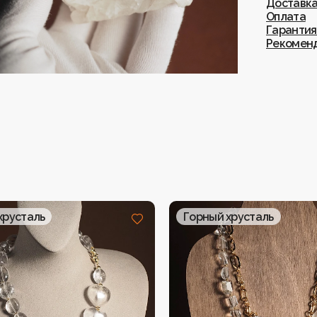
Доставк
Оплата
Гарантия
Рекоменд
хрусталь
Горный хрусталь