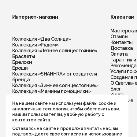
Интернет-магазин
Клиентам
Мастерска
Отзывы
Коллекция «Два Солнца»
Контакты
Коллекция «Рядом»
Доставка
Коллекция «Летнее солнцестояние»
Оплата
Браслеты
Гарантия и
Брелоки
Рекомендац
Броши
Услуги по 
Коллекция «SHAHHRA» от создателя
Создание п
бренда
О Светлан
Коллекция «Зимнее солнцестояние»
Блог
Коллекция «Мамины помощники»
Книга
Колье
Обучение
Кольца
На нашем сайте мы используем файлы cookie и
Комплекты
аналогичные технологии, чтобы обеспечить вам,
Кулоны
нашим пользователям, удобную работу с
Перстни
контентом сайта.
Подвески
Оставаясь на сайте и продолжая читать нас, вы
Подвески в автомобиль/дом
подтверждаете свое согласие на использование