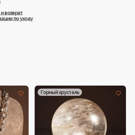
а
 и возврат
ации по уходу
Горный хрусталь