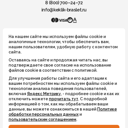
8 (800) 700–24–72
info@keklik-braslet.ru
KEKLIK — Украшения из натуральных камней
На нашем сайте мы используем файлы cookie и
аналогичные технологии, чтобы обеспечить вам,
нашим пользователям, удобную работу с контентом
Все украшения носят символический смысл и не имеют
сайта.
целительных или иных магических свойств
Оставаясь на сайте и продолжая читать нас, вы
ИП Шахрай Светлана Михайловна
подтверждаете свое согласие на использование
файлов cookie в соответствии с политикой.
ИНН 263500194811
Для улучшения работы сайта и его адаптации к
ОГРН 305263515900181
вашим потребностям мы используем файлы cookie и
технологии анализа поведения пользователей,
включая
Яндекс Метрику
, - подробнее cookie и как их
© 2026
отключить можете
прочитать тут
. С подробной
информацией о том, как мы обрабатываем ваши
Разработка сайта
WEBELEMENT
данные, вы можете ознакомиться в нашей
Политике
обработки персональных данных
и
пользовательским соглашением
.