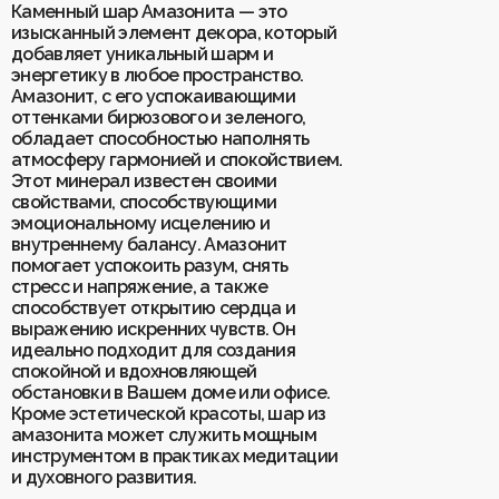
Каменный шар Амазонита — это
изысканный элемент декора, который
добавляет уникальный шарм и
Для клиентов
энергетику в любое пространство.
О Keklik
Амазонит, с его успокаивающими
Блог
Доставка
оттенками бирюзового и зеленого,
Отзывы
Оплата
обладает способностью наполнять
Контакты
Гарантия и возврат
атмосферу гармонией и спокойствием.
Услуги по ремонту
Этот минерал известен своими
Обучение «Браслеты Мастера: искусство
свойствами, способствующими
и бизнес с камнями»
Политика конфиденциальности
эмоциональному исцелению и
Рекомендации по уходу
Пользовательское соглашение
внутреннему балансу. Амазонит
помогает успокоить разум, снять
стресс и напряжение, а также
способствует открытию сердца и
выражению искренних чувств. Он
ИП Шахрай Светлана Михайловна
идеально подходит для создания
ИНН 263500194811
спокойной и вдохновляющей
ОГРН 305263515900181
обстановки в Вашем доме или офисе.
Кроме эстетической красоты, шар из
Разработка сайта
WEBELEMENT
амазонита может служить мощным
инструментом в практиках медитации
и духовного развития.