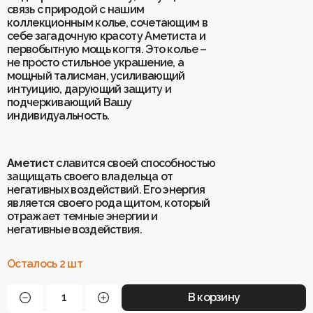
связь с природой с нашим
коллекционным колье, сочетающим в
себе загадочную красоту Аметиста и
Для клиентов
первобытную мощь когтя. Это колье –
О Keklik
не просто стильное украшение, а
Блог
Доставка
мощный талисман, усиливающий
Отзывы
Оплата
интуицию, дарующий защиту и
Контакты
Гарантия и возврат
подчеркивающий Вашу
Услуги по ремонту
индивидуальность.
Обучение «Браслеты Мастера: искусство
и бизнес с камнями»
Политика конфиденциальности
Рекомендации по уходу
Пользовательское соглашение
Аметист
славится своей способностью
защищать своего владельца от
негативных воздействий. Его энергия
является своего рода щитом, который
ИП Шахрай Светлана Михайловна
отражает темные энергии и
ИНН 263500194811
негативные воздействия.
ОГРН 305263515900181
Разработка сайта
WEBELEMENT
Осталось 2 шт
В корзину