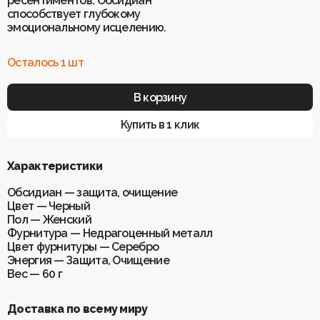
ресентиментов. Обсидиан
способствует глубокому
эмоциональному исцелению.
Для клиентов
О Keklik
Осталось 1 шт
Блог
Доставка
Отзывы
Оплата
Контакты
Гарантия и возврат
В корзину
Услуги по ремонту
Обучение «Браслеты Мастера: искусство
Купить в 1 клик
и бизнес с камнями»
Политика конфиденциальности
Рекомендации по уходу
Пользовательское соглашение
Характеристики
Обсидиан — защита, очищение
Цвет — Черный
ИП Шахрай Светлана Михайловна
Пол — Женский
ИНН 263500194811
Фурнитура — Недрагоценный металл
ОГРН 305263515900181
Цвет фурнитуры — Серебро
Энергия — Защита, Очищение
Разработка сайта
WEBELEMENT
Вес — 60 г
Доставка по всему миру