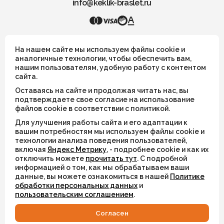
info@keklik-braslet.ru
KEKLIK — Украшения из натуральных камней
На нашем сайте мы используем файлы cookie и
аналогичные технологии, чтобы обеспечить вам,
нашим пользователям, удобную работу с контентом
Все украшения носят символический смысл и не имеют
сайта.
целительных или иных магических свойств
Оставаясь на сайте и продолжая читать нас, вы
ИП Шахрай Светлана Михайловна
подтверждаете свое согласие на использование
файлов cookie в соответствии с политикой.
ИНН 263500194811
Для улучшения работы сайта и его адаптации к
ОГРН 305263515900181
вашим потребностям мы используем файлы cookie и
технологии анализа поведения пользователей,
включая
Яндекс Метрику
, - подробнее cookie и как их
© 2026
отключить можете
прочитать тут
. С подробной
информацией о том, как мы обрабатываем ваши
Разработка сайта
WEBELEMENT
данные, вы можете ознакомиться в нашей
Политике
обработки персональных данных
и
пользовательским соглашением
.
Cогласен
КАТАЛОГ
ИЗБРАННОЕ
ВХОД
СВЯЗАТЬСЯ