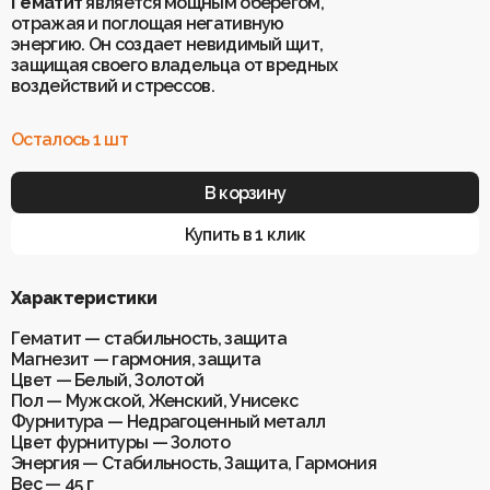
Гематит
является мощным оберегом,
отражая и поглощая негативную
энергию. Он создает невидимый щит,
Для клиентов
защищая своего владельца от вредных
О Keklik
воздействий и стрессов.
Блог
Доставка
Отзывы
Оплата
Осталось 1 шт
Контакты
Гарантия и возврат
Услуги по ремонту
Обучение «Браслеты Мастера: искусство
В корзину
и бизнес с камнями»
Политика конфиденциальности
Рекомендации по уходу
Пользовательское соглашение
Купить в 1 клик
Характеристики
ИП Шахрай Светлана Михайловна
Гематит — стабильность, защита
ИНН 263500194811
Магнезит — гармония, защита
ОГРН 305263515900181
Цвет — Белый, Золотой
Пол — Мужской, Женский, Унисекс
Разработка сайта
WEBELEMENT
Фурнитура — Недрагоценный металл
Цвет фурнитуры — Золото
Энергия — Стабильность, Защита, Гармония
Вес — 45 г