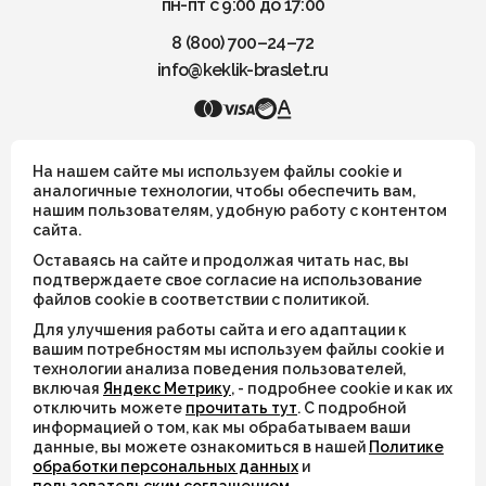
пн-пт с 9:00 до 17:00
8 (800) 700–24–72
info@keklik-braslet.ru
KEKLIK — Украшения из натуральных камней
На нашем сайте мы используем файлы cookie и
аналогичные технологии, чтобы обеспечить вам,
нашим пользователям, удобную работу с контентом
Все украшения носят символический смысл и не имеют
сайта.
целительных или иных магических свойств
Оставаясь на сайте и продолжая читать нас, вы
ИП Шахрай Светлана Михайловна
подтверждаете свое согласие на использование
файлов cookie в соответствии с политикой.
ИНН 263500194811
Для улучшения работы сайта и его адаптации к
ОГРН 305263515900181
вашим потребностям мы используем файлы cookie и
технологии анализа поведения пользователей,
включая
Яндекс Метрику
, - подробнее cookie и как их
© 2026
отключить можете
прочитать тут
. С подробной
информацией о том, как мы обрабатываем ваши
Разработка сайта
WEBELEMENT
данные, вы можете ознакомиться в нашей
Политике
обработки персональных данных
и