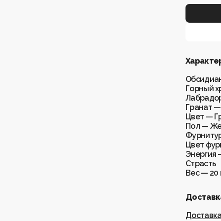
Характе
Обсидиан
Горный х
Лабрадор
Гранат —
Цвет — Г
Пол — Ж
Фурнитур
Цвет фур
Энергия 
Страсть
Вес — 20 
Доставка
Доставк