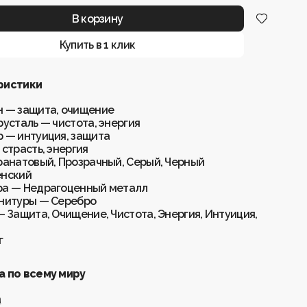
В корзину
Купить в 1 клик
ристики
 — защита, очищение
русталь — чистота, энергия
 — интуиция, защита
 страсть, энергия
ранатовый, Прозрачный, Серый, Черный
енский
а — Недрагоценный металл
нитуры — Серебро
— Защита, Очищение, Чистота, Энергия, Интуиция,
г
 по всему миру
а