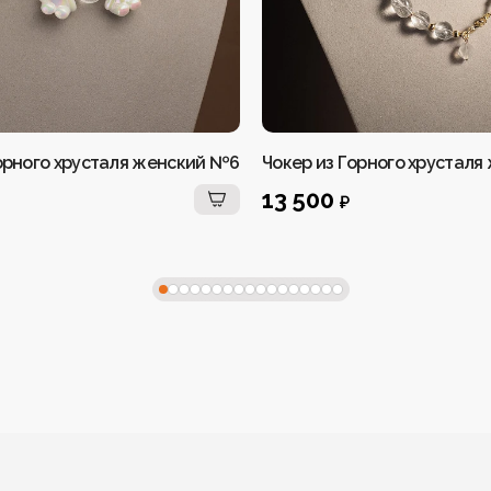
орного хрусталя женский №6
Чокер из Горного хрусталя
13 500
₽