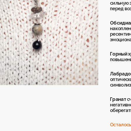
сильную 
перед во
Обсиди
накоплен
ресентим
эмоциона
Горный 
повышени
Лабрадо
оптическ
символиз
Гранат
с
негативно
оберегать
Осталось