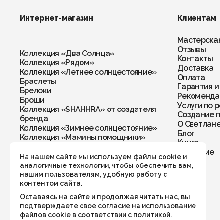
Интернет-магазин
Клиентам
Мастерска
Отзывы
Коллекция «Два Солнца»
Контакты
Коллекция «Рядом»
Доставка
Коллекция «Летнее солнцестояние»
Оплата
Браслеты
Гарантия и
Брелоки
Рекомендац
Броши
Услуги по 
Коллекция «SHAHHRA» от создателя
Создание п
бренда
О Светлан
Коллекция «Зимнее солнцестояние»
Блог
Коллекция «Мамины помощники»
Книга
Колье
Обучение
Кольца
На нашем сайте мы используем файлы cookie и
Комплекты
аналогичные технологии, чтобы обеспечить вам,
Кулоны
нашим пользователям, удобную работу с
Перстни
контентом сайта.
Подвески
Оставаясь на сайте и продолжая читать нас, вы
Подвески в автомобиль/дом
подтверждаете свое согласие на использование
Рождественская коллекция
файлов cookie в соответствии с политикой.