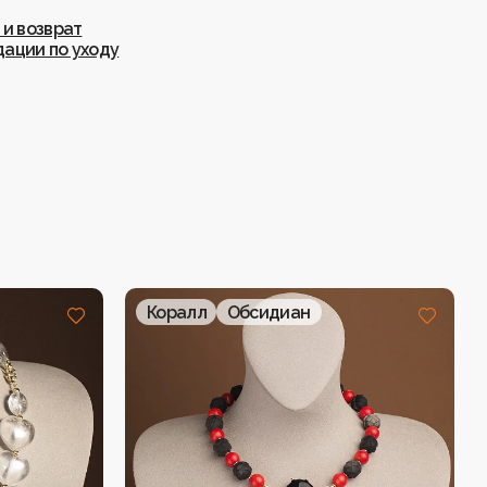
 и возврат
ации по уходу
Коралл
Обсидиан