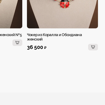
 женский №5
Чокер из Коралла и Обсидиана
К
женский
Л
36 500
₽