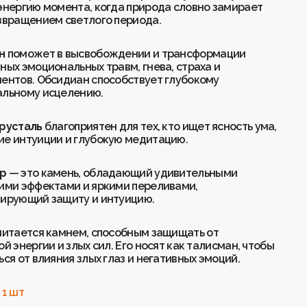
Баланс
Творчество
Мудрость
Креативность
Энергия
Финансы
Энергия
Творчество
Женская энергия
Гармония
энергию момента, когда природа словно замирает
Духовность
Стабильность
Спокойствие
Удача
Интуиция
Энергия
Стабильность
Интуиция
Спокойствие
звращением светлого периода.
Гармония
Креативность
Трансформация
Интуиция
Любовь
Креативность
Здоровье
Баланс
Женская энергия
Интуиция
Энергия
Стабильность
Очищение
Духовность
Интуиция
Энергия
Творчество
Заземление
Энергия
Финансы
ан
поможет в высвобождении и трансформации
Мудрость
Очищение
Очищение
Здоровье
Радость
Креативность
ных эмоциональных травм, гнева, страха и
Здоровье
Чистота
Радость
Трансформация
Творчество
Любовь
ентов. Обсидиан способствует глубокому
Удача
Финансы
Финансы
Финансы
Радость
льному исцелению.
Заземление
Страсть
Страсть
Спокойствие
Удача
Радость
Духовность
Очищение
Заземление
хрусталь
благоприятен для тех, кто ищет ясность ума,
Финансы
Чистота
Баланс
е интуиции и глубокую медитацию.
Творчество
Трансформация
Чистота
Страсть
Мудрость
Страсть
Чистота
Трансформация
р
— это камень, обладающий удивительными
Очищение
Мудрость
ими эффектами и яркими переливами,
ирующий защиту и интуицию.
читается камнем, способным защищать от
й энергии и злых сил. Его носят как талисман, чтобы
ся от влияния злых глаз и негативных эмоций.
 1 шт