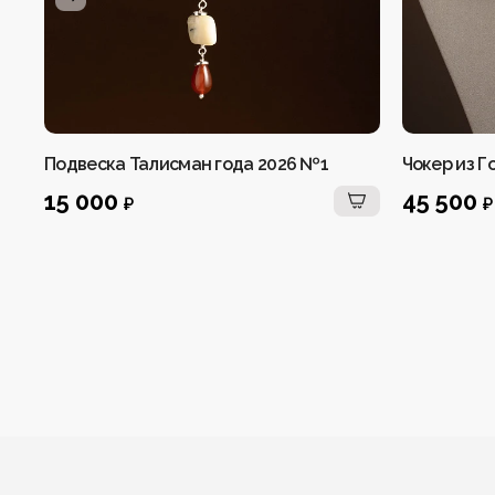
Подвеска Талисман года 2026 №1
Чокер из Г
15 000
45 500
₽
₽