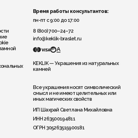
Время работы консультантов:
пн-пт с 9:00 до 17:00
ости
8 (800) 700–24–72
ние
info@keklik-braslet.ru
okie
ламной
KEKLIK — Украшения из натуральных
сональных
камней
Все украшения носят символический
смысл и не имеют целительных или
иных магических свойств
ИП Шахрай Светлана Михайловна
ИНН 263500194811
ОГРН 305263515900181