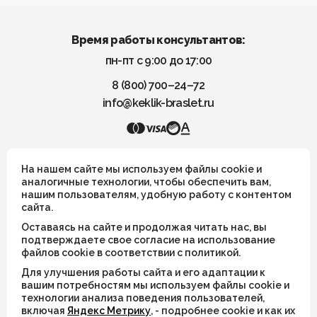
Время работы консультантов:
пн-пт с 9:00 до 17:00
8 (800) 700–24–72
info@keklik-braslet.ru
KEKLIK — Украшения из натуральных камней
На нашем сайте мы используем файлы cookie и
аналогичные технологии, чтобы обеспечить вам,
нашим пользователям, удобную работу с контентом
Все украшения носят символический смысл и не имеют
сайта.
целительных или иных магических свойств
Оставаясь на сайте и продолжая читать нас, вы
ИП Шахрай Светлана Михайловна
подтверждаете свое согласие на использование
файлов cookie в соответствии с политикой.
ИНН 263500194811
Для улучшения работы сайта и его адаптации к
ОГРН 305263515900181
вашим потребностям мы используем файлы cookie и
технологии анализа поведения пользователей,
включая
Яндекс Метрику
, - подробнее cookie и как их