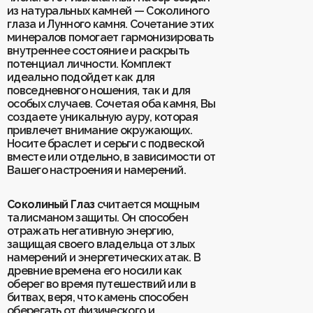
из натуральных камней — Соколиного
глаза и Лунного камня. Сочетание этих
Для клиентов
минералов помогает гармонизировать
О Keklik
внутреннее состояние и раскрыть
Блог
Доставка
потенциал личности. Комплект
Отзывы
Оплата
идеально подойдет как для
Контакты
Гарантия и возврат
повседневного ношения, так и для
Услуги по ремонту
особых случаев. Сочетая оба камня, Вы
Обучение «Браслеты Мастера: искусство
создаете уникальную ауру, которая
и бизнес с камнями»
привлечет внимание окружающих.
Политика конфиденциальности
Рекомендации по уходу
Носите браслет и серьги с подвеской
Пользовательское соглашение
вместе или отдельно, в зависимости от
Вашего настроения и намерений.
Соколиный Глаз
считается мощным
ИП Шахрай Светлана Михайловна
талисманом защиты. Он способен
ИНН 263500194811
отражать негативную энергию,
ОГРН 305263515900181
защищая своего владельца от злых
намерений и энергетических атак. В
Разработка сайта
WEBELEMENT
древние времена его носили как
оберег во время путешествий или в
битвах, веря, что камень способен
оберегать от физического и