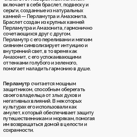
включает в себя браслет, подвеску и
серьги, созданные из натуральных
Для клиентов
камней — Перламутра и Амазонита.
О Keklik
Браслет создан из крупных камней
Блог
Доставка
Перламутра и Амазонита, гармонично
Отзывы
Оплата
сочетающихся друг с другом.
Контакты
Гарантия и возврат
Перламутр с его переливами и мягким
Услуги по ремонту
сиянием символизирует интуицию и
Обучение «Браслеты Мастера: искусство
внутренний свет, в то время как
и бизнес с камнями»
Амазонит, с его успокаивающими
Политика конфиденциальности
Рекомендации по уходу
оттенками голубого и зеленого,
Пользовательское соглашение
помогает наладить гармонию в душе.
Перламутр
считается мощным
защитником, способным оберегать
ИП Шахрай Светлана Михайловна
своего владельца от злых духов и
ИНН 263500194811
негативных влияний. В некоторых
ОГРН 305263515900181
культурах его использовали как
амулет, который обеспечивает защиту
Разработка сайта
WEBELEMENT
путешественникам и морякам, помогая
им возвращаться домой в целости и
сохранности.