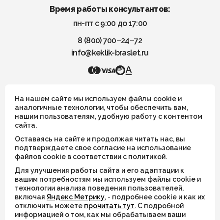
Время работы консультантов:
пн-пт с 9:00 до 17:00
8 (800) 700–24–72
info@keklik-braslet.ru
KEKLIK — Украшения из натуральных камней
На нашем сайте мы используем файлы cookie и
аналогичные технологии, чтобы обеспечить вам,
нашим пользователям, удобную работу с контентом
Все украшения носят символический смысл и не имеют
сайта.
целительных или иных магических свойств
Оставаясь на сайте и продолжая читать нас, вы
ИП Шахрай Светлана Михайловна
подтверждаете свое согласие на использование
файлов cookie в соответствии с политикой.
ИНН 263500194811
Для улучшения работы сайта и его адаптации к
ОГРН 305263515900181
вашим потребностям мы используем файлы cookie и
технологии анализа поведения пользователей,
включая
Яндекс Метрику
, - подробнее cookie и как их
© 2026
отключить можете
прочитать тут
. С подробной
информацией о том, как мы обрабатываем ваши