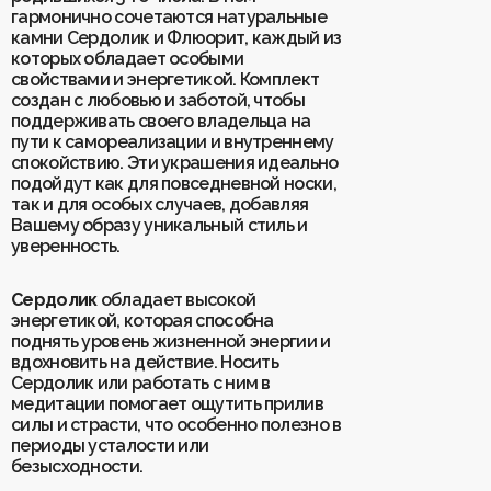
гармонично сочетаются натуральные
камни Сердолик и Флюорит, каждый из
Для клиентов
которых обладает особыми
О Keklik
свойствами и энергетикой. Комплект
Блог
Доставка
создан с любовью и заботой, чтобы
Отзывы
Оплата
поддерживать своего владельца на
Контакты
Гарантия и возврат
пути к самореализации и внутреннему
Услуги по ремонту
спокойствию. Эти украшения идеально
Обучение «Браслеты Мастера: искусство
подойдут как для повседневной носки,
и бизнес с камнями»
так и для особых случаев, добавляя
Политика конфиденциальности
Рекомендации по уходу
Вашему образу уникальный стиль и
Пользовательское соглашение
уверенность.
Сердолик
обладает высокой
энергетикой, которая способна
ИП Шахрай Светлана Михайловна
поднять уровень жизненной энергии и
ИНН 263500194811
вдохновить на действие. Носить
ОГРН 305263515900181
Сердолик или работать с ним в
медитации помогает ощутить прилив
Разработка сайта
WEBELEMENT
силы и страсти, что особенно полезно в
периоды усталости или
безысходности.