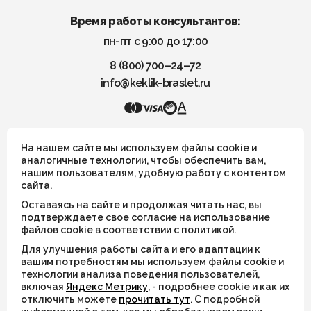
Время работы консультантов:
пн-пт с 9:00 до 17:00
8 (800) 700–24–72
info@keklik-braslet.ru
KEKLIK — Украшения из натуральных камней
На нашем сайте мы используем файлы cookie и
аналогичные технологии, чтобы обеспечить вам,
нашим пользователям, удобную работу с контентом
Все украшения носят символический смысл и не имеют
сайта.
целительных или иных магических свойств
Оставаясь на сайте и продолжая читать нас, вы
ИП Шахрай Светлана Михайловна
подтверждаете свое согласие на использование
файлов cookie в соответствии с политикой.
ИНН 263500194811
Для улучшения работы сайта и его адаптации к
ОГРН 305263515900181
вашим потребностям мы используем файлы cookie и
технологии анализа поведения пользователей,
включая
Яндекс Метрику
, - подробнее cookie и как их
© 2026
отключить можете
прочитать тут
. С подробной