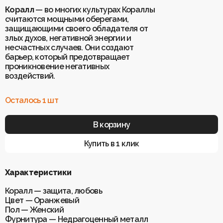
Коралл
— во многих культурах Кораллы
считаются мощными оберегами,
Для клиентов
защищающими своего обладателя от
О Keklik
злых духов, негативной энергии и
Блог
Доставка
несчастных случаев. Они создают
Отзывы
Оплата
барьер, который предотвращает
Контакты
Гарантия и возврат
проникновение негативных
Услуги по ремонту
воздействий.
Обучение «Браслеты Мастера: искусство
и бизнес с камнями»
Политика конфиденциальности
Осталось 1 шт
Рекомендации по уходу
Пользовательское соглашение
В корзину
Купить в 1 клик
ИП Шахрай Светлана Михайловна
ИНН 263500194811
ОГРН 305263515900181
Характеристики
Разработка сайта
WEBELEMENT
Коралл — защита, любовь
Цвет — Оранжевый
Пол — Женский
Фурнитура — Недрагоценный металл