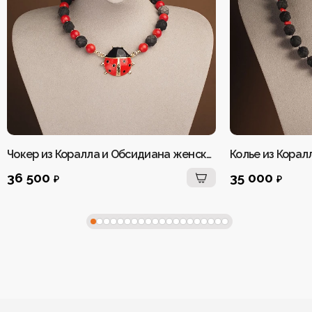
Чокер из Коралла и Обсидиана женский
Колье из Корал
36 500
35 000
₽
₽