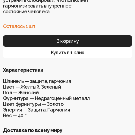
устранять блокировки, что позволяет
гармонизировать внутреннее
состояние человека.
Для клиентов
О Keklik
Осталось 1 шт
Блог
Доставка
Отзывы
Оплата
Контакты
Гарантия и возврат
В корзину
Услуги по ремонту
Обучение «Браслеты Мастера: искусство
Купить в 1 клик
и бизнес с камнями»
Политика конфиденциальности
Рекомендации по уходу
Пользовательское соглашение
Характеристики
Шпинель — защита, гармония
Цвет — Желтый, Зеленый
ИП Шахрай Светлана Михайловна
Пол — Женский
ИНН 263500194811
Фурнитура — Недрагоценный металл
ОГРН 305263515900181
Цвет фурнитуры — Золото
Энергия — Защита, Гармония
Разработка сайта
WEBELEMENT
Вес — 40 г
Доставка по всему миру