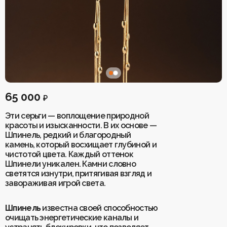
рождения
Броши
Хранители
Коллекция «Два Солнца»
Коллекция «Рядом»
Коллекция «Зимнее
пространства
солнцестояние»
Коллекция «Летнее солнцестояние»
Браслеты
Четки
Коллекция «Мамины
Брелоки
Броши
помощники»
Чокеры
Коллекция «Зимнее солнцестояние»
Коллекция «Мамины помощники»
Колье
Коллекция «Дыхание
Колье
Кольца
тумана»
Кольца
65 000
₽
Кулоны
Перстни
Коллекция «Тигровый
Кулоны
поход»
Эти серьги — воплощение природной
Подвески
Подвески в автомобиль/дом
красоты и изысканности. В их основе —
Перстни
Коллекция
Рождественская коллекция
Серьги
Шпинель, редкий и благородный
«Флюоритовая»
камень, который восхищает глубиной и
Подвески
Талисман года 2026
Украшения по числу рождения
чистотой цвета. Каждый оттенок
Подарки и упаковка
Шпинели уникален. Камни словно
Хранители пространства
Четки
светятся изнутри, притягивая взгляд и
завораживая игрой света.
Чокеры
Коллекция «Дыхание тумана»
Коллекция «Тигровый поход»
Коллекция «Флюоритовая»
Шпинель
известна своей способностью
Подарки и упаковка
очищать энергетические каналы и