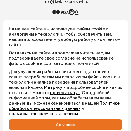
info@keklik-braslet.ru
KEKLIK — Украшения из натуральных камней
На нашем сайте мы используем файлы cookie и
аналогичные технологии, чтобы обеспечить вам,
нашим пользователям, удобную работу с контентом
Все украшения носят символический смысл и не имеют
сайта.
целительных или иных магических свойств
Оставаясь на сайте и продолжая читать нас, вы
ИП Шахрай Светлана Михайловна
подтверждаете свое согласие на использование
файлов cookie в соответствии с политикой.
ИНН 263500194811
Для улучшения работы сайта и его адаптации к
ОГРН 305263515900181
вашим потребностям мы используем файлы cookie и
технологии анализа поведения пользователей,
включая
Яндекс Метрику
, - подробнее cookie и как их
© 2026
отключить можете
прочитать тут
. С подробной
информацией о том, как мы обрабатываем ваши
Разработка сайта
WEBELEMENT
данные, вы можете ознакомиться в нашей
Политике
обработки персональных данных
и
пользовательским соглашением
.
Cогласен
КАТАЛОГ
ИЗБРАННОЕ
ВХОД
СВЯЗАТЬСЯ