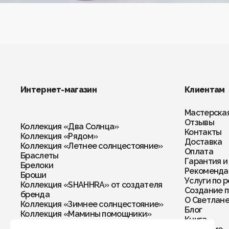
Серьги
Четки
Чокеры
Интернет-магазин
Клиентам
Мастерска
Отзывы
Коллекция «Два Солнца»
Контакты
Коллекция «Рядом»
Доставка
Коллекция «Летнее солнцестояние»
Оплата
Браслеты
Гарантия и
Брелоки
Рекомендац
Броши
Услуги по 
Коллекция «SHAHHRA» от создателя
Создание п
бренда
О Светлан
Коллекция «Зимнее солнцестояние»
Блог
Коллекция «Мамины помощники»
Книга
Колье