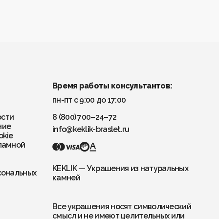
Время работы консультантов:
пн-пт с 9:00 до 17:00
ости
8 (800) 700–24–72
ние
info@keklik-braslet.ru
okie
ламной
KEKLIK — Украшения из натуральных
сональных
камней
Все украшения носят символический
смысл и не имеют целительных или