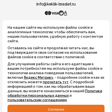
info@keklik-braslet.ru
Для клиентов
О Keklik
Блог
Доставка
KEKLIK — Украшения из натуральных камней
Отзывы
Оплата
На нашем сайте мы используем файлы cookie и
Контакты
Гарантия и возврат
аналогичные технологии, чтобы обеспечить вам,
Услуги по ремонту
нашим пользователям, удобную работу с контентом
Все украшения носят символический смысл и не имеют
сайта.
Обучение «Браслеты Мастера: искусство
целительных или иных магических свойств
и бизнес с камнями»
Оставаясь на сайте и продолжая читать нас, вы
Политика конфиденциальности
Рекомендации по уходу
ИП Шахрай Светлана Михайловна
подтверждаете свое согласие на использование
Пользовательское соглашение
файлов cookie в соответствии с политикой.
ИНН 263500194811
Для улучшения работы сайта и его адаптации к
ОГРН 305263515900181
вашим потребностям мы используем файлы cookie и
технологии анализа поведения пользователей,
ИП Шахрай Светлана Михайловна
включая
Яндекс Метрику
, - подробнее cookie и как их
ИНН 263500194811
© 2026
отключить можете
прочитать тут
. С подробной
ОГРН 305263515900181
информацией о том, как мы обрабатываем ваши
Разработка сайта
WEBELEMENT
данные, вы можете ознакомиться в нашей
Политике
Разработка сайта
WEBELEMENT
обработки персональных данных
и
пользовательским соглашением
.
Cогласен
КАТАЛОГ
ИЗБРАННОЕ
ВХОД
СВЯЗАТЬСЯ