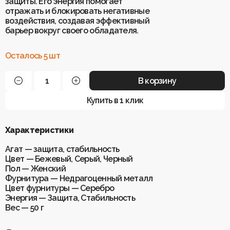
защиты. Его энергия помогает
отражать и блокировать негативные
воздействия, создавая эффективный
Для клиентов
барьер вокруг своего обладателя.
О Keklik
Блог
Доставка
Осталось 5 шт
Отзывы
Оплата
Контакты
Гарантия и возврат
Услуги по ремонту
В корзину
Обучение «Браслеты Мастера: искусство
и бизнес с камнями»
Политика конфиденциальности
Купить в 1 клик
Рекомендации по уходу
Пользовательское соглашение
Характеристики
Агат — защита, стабильность
ИП Шахрай Светлана Михайловна
Цвет — Бежевый, Серый, Черный
ИНН 263500194811
Пол — Женский
ОГРН 305263515900181
Фурнитура — Недрагоценный металл
Цвет фурнитуры — Серебро
Разработка сайта
WEBELEMENT
Энергия — Защита, Стабильность
Вес — 50 г