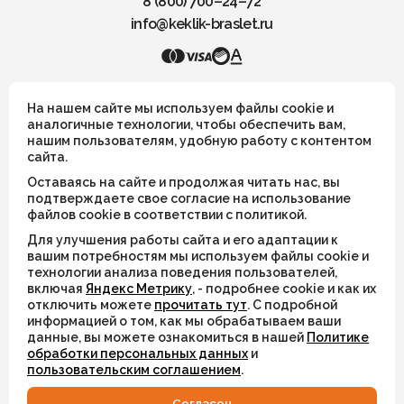
8 (800) 700–24–72
info@keklik-braslet.ru
KEKLIK — Украшения из натуральных камней
На нашем сайте мы используем файлы cookie и
аналогичные технологии, чтобы обеспечить вам,
нашим пользователям, удобную работу с контентом
Все украшения носят символический смысл и не имеют
сайта.
целительных или иных магических свойств
Оставаясь на сайте и продолжая читать нас, вы
ИП Шахрай Светлана Михайловна
подтверждаете свое согласие на использование
файлов cookie в соответствии с политикой.
ИНН 263500194811
Для улучшения работы сайта и его адаптации к
ОГРН 305263515900181
вашим потребностям мы используем файлы cookie и
технологии анализа поведения пользователей,
включая
Яндекс Метрику
, - подробнее cookie и как их
© 2026
отключить можете
прочитать тут
. С подробной
информацией о том, как мы обрабатываем ваши
Разработка сайта
WEBELEMENT
данные, вы можете ознакомиться в нашей
Политике
обработки персональных данных
и
пользовательским соглашением
.
Cогласен