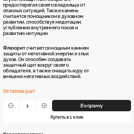
предостерегая своего владельца от
опасных ситуаций. Также камень
Для клиентов
считается помощником в духовном
О Keklik
развитии, способствуя медитации,
Блог
Доставка
углублению внутреннего покоя и
Отзывы
Оплата
развитию интуиции.
Контакты
Гарантия и возврат
Услуги по ремонту
Флюорит
считается мощным камнем
Обучение «Браслеты Мастера: искусство
защиты от негативной энергии и злых
и бизнес с камнями»
Политика конфиденциальности
духов. Он способен создавать
Рекомендации по уходу
Пользовательское соглашение
защитный щит вокруг своего
обладателя, а также очищать ауру от
внешних негативных воздействий.
ИП Шахрай Светлана Михайловна
Осталось 5 шт
ИНН 263500194811
ОГРН 305263515900181
В корзину
Разработка сайта
WEBELEMENT
Купить в 1 клик