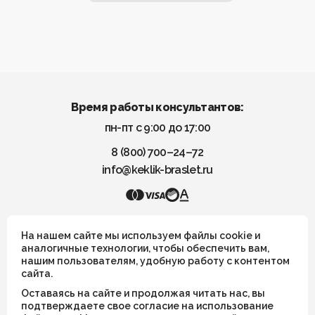
Время работы консультантов:
пн-пт с 9:00 до 17:00
8 (800) 700–24–72
info@keklik-braslet.ru
KEKLIK — Украшения из натуральных камней
На нашем сайте мы используем файлы cookie и
аналогичные технологии, чтобы обеспечить вам,
нашим пользователям, удобную работу с контентом
Все украшения носят символический смысл и не имеют
сайта.
целительных или иных магических свойств
Оставаясь на сайте и продолжая читать нас, вы
ИП Шахрай Светлана Михайловна
подтверждаете свое согласие на использование