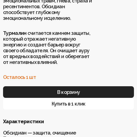
эмоциональных травм, гнева, страха и
ресентиментов. Обсидиан
способствует глубокому
Для клиентов
эмоциональному исцелению.
О Keklik
Блог
Доставка
Турмалин
Отзывы
считается камнем защиты,
Оплата
который отражает негативную
Контакты
Гарантия и возврат
энергию и создает барьер вокруг
Услуги по ремонту
своего обладателя. Он очищает ауру
Обучение «Браслеты Мастера: искусство
от вредных воздействий и оберегает
и бизнес с камнями»
Политика конфиденциальности
от негативных влияний.
Рекомендации по уходу
Пользовательское соглашение
Осталось 1 шт
ИП Шахрай Светлана Михайловна
В корзину
ИНН 263500194811
ОГРН 305263515900181
Купить в 1 клик
Разработка сайта
WEBELEMENT
Характеристики
Обсидиан — защита, очищение