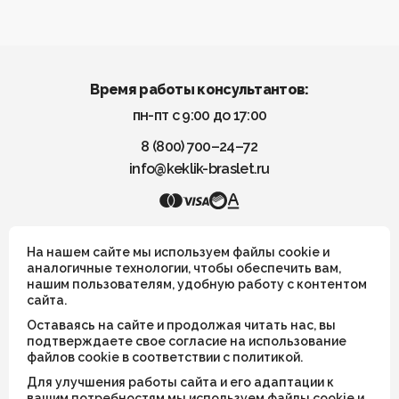
Время работы консультантов:
пн-пт с 9:00 до 17:00
8 (800) 700–24–72
info@keklik-braslet.ru
KEKLIK — Украшения из натуральных камней
На нашем сайте мы используем файлы cookie и
аналогичные технологии, чтобы обеспечить вам,
нашим пользователям, удобную работу с контентом
Все украшения носят символический смысл и не имеют
сайта.
целительных или иных магических свойств
Оставаясь на сайте и продолжая читать нас, вы
ИП Шахрай Светлана Михайловна
подтверждаете свое согласие на использование
файлов cookie в соответствии с политикой.
ИНН 263500194811
Для улучшения работы сайта и его адаптации к
ОГРН 305263515900181
вашим потребностям мы используем файлы cookie и