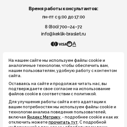
Время работы консультантов:
пн-пт с 9:00 до 17:00
8 (800) 700–24–72
info@keklik-braslet.ru
KEKLIK — Украшения из натуральных камней
На нашем сайте мы используем файлы cookie и
аналогичные технологии, чтобы обеспечить вам,
нашим пользователям, удобную работу с контентом
Все украшения носят символический смысл и не имеют
сайта.
целительных или иных магических свойств
Оставаясь на сайте и продолжая читать нас, вы
ИП Шахрай Светлана Михайловна
подтверждаете свое согласие на использование
файлов cookie в соответствии с политикой.
ИНН 263500194811
Для улучшения работы сайта и его адаптации к
ОГРН 305263515900181
вашим потребностям мы используем файлы cookie и
технологии анализа поведения пользователей,
включая
Яндекс Метрику
, - подробнее cookie и как их
© 2026
отключить можете
прочитать тут
. С подробной