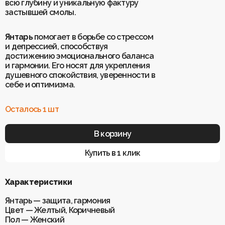
всю глубину и уникальную фактуру
застывшей смолы.
Для клиентов
О Keklik
Янтарь
помогает в борьбе со стрессом
Блог
Доставка
и депрессией, способствуя
Отзывы
Оплата
достижению эмоционального баланса
Контакты
Гарантия и возврат
и гармонии. Его носят для укрепления
Услуги по ремонту
душевного спокойствия, уверенности в
Обучение «Браслеты Мастера: искусство
себе и оптимизма.
и бизнес с камнями»
Политика конфиденциальности
Рекомендации по уходу
Пользовательское соглашение
Осталось 1 шт
В корзину
ИП Шахрай Светлана Михайловна
Купить в 1 клик
ИНН 263500194811
ОГРН 305263515900181
Характеристики
Разработка сайта
WEBELEMENT
Янтарь — защита, гармония
Цвет — Желтый, Коричневый
Пол — Женский