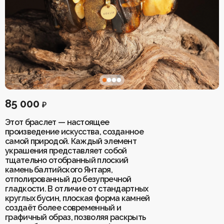
рождения
Броши
Хранители
Коллекция «Два Солнца»
Коллекция «Рядом»
Коллекция «Зимнее
пространства
солнцестояние»
Коллекция «Летнее солнцестояние»
Браслеты
Четки
Коллекция «Мамины
Брелоки
Броши
помощники»
Чокеры
Коллекция «Зимнее солнцестояние»
Коллекция «Мамины помощники»
Колье
Коллекция «Дыхание
Колье
Кольца
тумана»
Кольца
Кулоны
Перстни
85 000
Коллекция «Тигровый
₽
Кулоны
поход»
Подвески
Подвески в автомобиль/дом
Этот браслет — настоящее
Перстни
Коллекция
произведение искусства, созданное
Рождественская коллекция
Серьги
«Флюоритовая»
самой природой. Каждый элемент
Подвески
Талисман года 2026
Украшения по числу рождения
украшения представляет собой
Подарки и упаковка
тщательно отобранный плоский
Хранители пространства
Четки
камень балтийского Янтаря,
отполированный до безупречной
Чокеры
Коллекция «Дыхание тумана»
гладкости. В отличие от стандартных
Коллекция «Тигровый поход»
Коллекция «Флюоритовая»
круглых бусин, плоская форма камней
создаёт более современный и
Подарки и упаковка
графичный образ, позволяя раскрыть