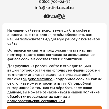
8 (800) 700–24–72
info@keklik-braslet.ru
KEKLIK — Украшения из натуральных камней
На нашем сайте мы используем файлы cookie и
аналогичные технологии, чтобы обеспечить вам,
нашим пользователям, удобную работу с контентом
Все украшения носят символический смысл и не имеют
сайта.
целительных или иных магических свойств
Оставаясь на сайте и продолжая читать нас, вы
ИП Шахрай Светлана Михайловна
подтверждаете свое согласие на использование
файлов cookie в соответствии с политикой.
ИНН 263500194811
Для улучшения работы сайта и его адаптации к
ОГРН 305263515900181
вашим потребностям мы используем файлы cookie и
технологии анализа поведения пользователей,
включая
Яндекс Метрику
, - подробнее cookie и как их
© 2026
отключить можете
прочитать тут
. С подробной
информацией о том, как мы обрабатываем ваши
Разработка сайта
WEBELEMENT
данные, вы можете ознакомиться в нашей
Политике
обработки персональных данных
и
пользовательским соглашением
.