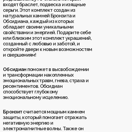
входят браслет, подвеска и изящные
серьги. Этот комплект создан из
Для клиентов
натуральных камней Бронзита и
О Keklik
Обсидиана, каждый из которых
Блог
Доставка
обладает своими уникальными
Отзывы
Оплата
свойствами и энергией. Подарите себе
Контакты
Гарантия и возврат
или близким этот комплект украшений,
Услуги по ремонту
созданный с любовью и заботой, и
Обучение «Браслеты Мастера: искусство
откройте двери к новым возможностям
и бизнес с камнями»
и свершениям!
Политика конфиденциальности
Рекомендации по уходу
Пользовательское соглашение
Обсидиан
поможет в высвобождении
и трансформации накопленных
эмоциональных травм, гнева, страха и
ресентиментов. Обсидиан
ИП Шахрай Светлана Михайловна
способствует глубокому
ИНН 263500194811
эмоциональному исцелению.
ОГРН 305263515900181
Разработка сайта
WEBELEMENT
Бронзит
считается мощным камнем
защиты, который помогает отражать
негативную энергию и
электромагнитные волны. Также он