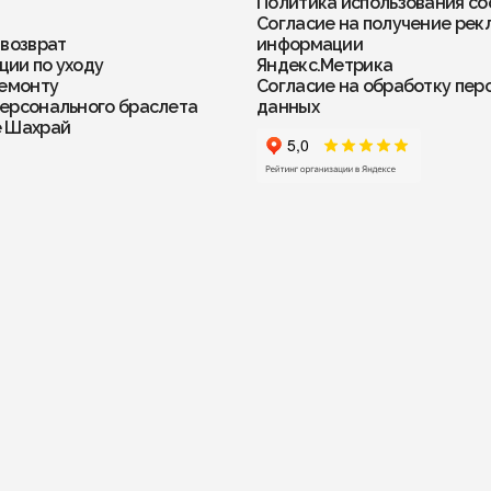
Политика использования co
Согласие на получение рек
 возврат
информации
ии по уходу
Яндекс.Метрика
ремонту
Согласие на обработку пер
ерсонального браслета
данных
е Шахрай