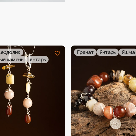
к
Сердолик
Гранат
Янтарь
Яшма
ый камень
Янтарь