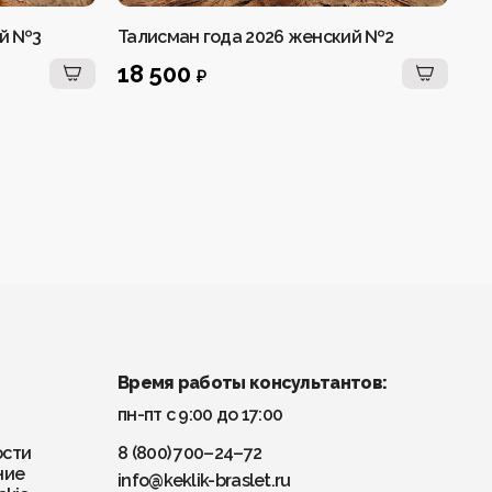
ий №3
Талисман года 2026 женский №2
Та
18 500
1
₽
Время работы консультантов:
пн-пт с 9:00 до 17:00
ости
8 (800) 700–24–72
ние
info@keklik-braslet.ru