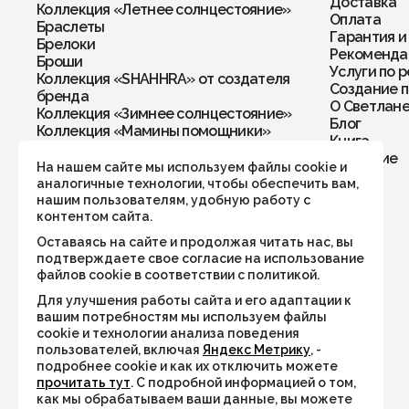
Доставка
Коллекция «Летнее солнцестояние»
Оплата
Браслеты
Гарантия и
Брелоки
Рекомендац
Броши
Услуги по 
Коллекция «SHAHHRA» от создателя
Создание п
бренда
О Светлан
Коллекция «Зимнее солнцестояние»
Блог
Коллекция «Мамины помощники»
Книга
Колье
Обучение
Кольца
На нашем сайте мы используем файлы cookie и
Комплекты
аналогичные технологии, чтобы обеспечить вам,
Кулоны
нашим пользователям, удобную работу с
Перстни
контентом сайта.
Подвески
Оставаясь на сайте и продолжая читать нас, вы
Подвески в автомобиль/дом
подтверждаете свое согласие на использование
Рождественская коллекция
файлов cookie в соответствии с политикой.
Серьги
Для улучшения работы сайта и его адаптации к
Талисман года 2026
вашим потребностям мы используем файлы
Украшения по числу рождения
cookie и технологии анализа поведения
Хранители пространства
пользователей, включая
Яндекс Метрику
, -
Четки
подробнее cookie и как их отключить можете
Чокеры
прочитать тут
. С подробной информацией о том,
Коллекция «Дыхание тумана»
как мы обрабатываем ваши данные, вы можете
Коллекция «Тигровый поход»