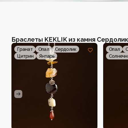
Серьги
Четки
Чокеры
Браслеты KEKLIK из камня Сердоли
Гранат
Опал
Сердолик
Опал
Цитрин
Янтарь
Солнечн