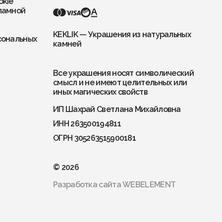
okie
ламной
KEKLIK — Украшения из натуральных
сональных
камней
Все украшения носят символический
смысл и не имеют целительных или
иных магических свойств
ИП Шахрай Светлана Михайловна
ИНН 263500194811
ОГРН 305263515900181
© 2026
Разработка сайта
WEBELEMENT