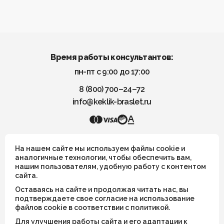
Время работы консультантов:
пн-пт с 9:00 до 17:00
8 (800) 700–24–72
info@keklik-braslet.ru
KEKLIK — Украшения из натуральных камней
На нашем сайте мы используем файлы cookie и
аналогичные технологии, чтобы обеспечить вам,
нашим пользователям, удобную работу с контентом
Все украшения носят символический смысл и не имеют
сайта.
целительных или иных магических свойств
Оставаясь на сайте и продолжая читать нас, вы
ИП Шахрай Светлана Михайловна
подтверждаете свое согласие на использование
файлов cookie в соответствии с политикой.
ИНН 263500194811
Для улучшения работы сайта и его адаптации к