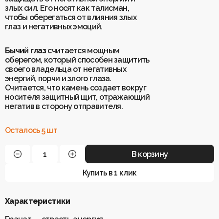
злых сил. Его носят как талисман,
чтобы оберегаться от влияния злых
Для клиентов
глаз и негативных эмоций.
О Keklik
Блог
Доставка
Бычий глаз
считается мощным
Отзывы
Оплата
оберегом, который способен защитить
Контакты
Гарантия и возврат
своего владельца от негативных
Услуги по ремонту
энергий, порчи и злого глаза.
Обучение «Браслеты Мастера: искусство
Считается, что камень создает вокруг
и бизнес с камнями»
Политика конфиденциальности
носителя защитный щит, отражающий
Рекомендации по уходу
Пользовательское соглашение
негатив в сторону отправителя.
Осталось 5 шт
ИП Шахрай Светлана Михайловна
В корзину
ИНН 263500194811
ОГРН 305263515900181
Купить в 1 клик
Разработка сайта
WEBELEMENT
Характеристики